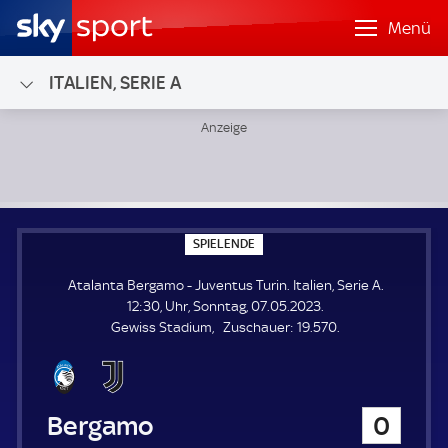
Menü
ITALIEN, SERIE A
Atalanta Bergamo - Juventus Turin; Italien, Serie A
S
SPIELENDE
P
I
Atalanta Bergamo - Juventus Turin. Italien, Serie A.
E
L
12:30, Uhr, Sonntag, 07.05.2023.
E
Z
Gewiss Stadium
Zuschauer:
19.570.
N
D
u
E
s
c
h
Atalanta Bergamo
0
a