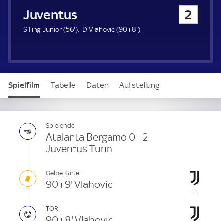
u
Juventus Turin
2
e
r
5
9
S Iling-Junior (
56'
)
D Vlahovic (
90+8'
)
6
8
.
.
m
m
i
i
n
n
Spielfilm
Tabelle
Daten
Aufstellung
u
u
t
t
e
e
Spielende
Atalanta Bergamo 0 - 2
Juventus Turin
Gelbe Karte
90+9' Vlahovic
TOR
90+8' Vlahovic