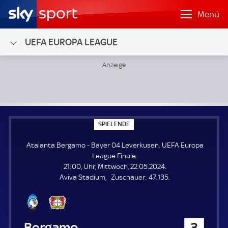
Menü
UEFA EUROPA LEAGUE
Atalanta Bergamo - Bayer 04 Leverkusen; UEFA Europa Lea
S
SPIELENDE
P
I
Atalanta Bergamo - Bayer 04 Leverkusen. UEFA Europa
E
L
League Finale.
E
21:00, Uhr, Mittwoch, 22.05.2024.
N
D
Z
Aviva Stadium
Zuschauer:
47.135.
E
u
s
c
h
Atalanta Bergamo
3