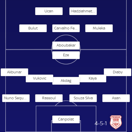
Ucan
Hadziahmetovic
Bulut
Carvalho Fernandes
Muleka
Aboubakar
Eze
Akbunar
Diaby
Vukovic
Kaya
Akdag
Nuno Sequeira
Rassoul
Souza Silva
Asan
Canpolat
Pendikspor
4-5-1