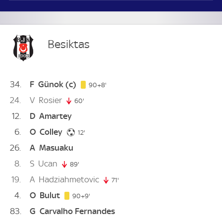
Besiktas
34
F
Günok
(c)
98. minute
90+8'
24
V
Rosier
60'
60. minute
12
D
Amartey
6
O
Colley
12. minute
12'
26
A
Masuaku
8
S
Ucan
89'
89. minute
19
A
Hadziahmetovic
71'
71. minute
4
O
Bulut
99. minute
90+9'
83
G
Carvalho Fernandes