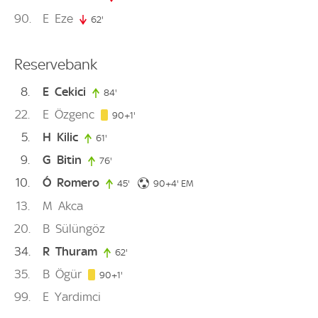
90
E
Eze
62'
62. minute
Reservebank
8
E
Cekici
84'
84. minute
22
E
Özgenc
91. minute
90+1'
5
H
Kilic
61'
61. minute
9
G
Bitin
76'
76. minute
10
Ó
Romero
94. minute
45'
45. minute
90+4'
EM
13
M
Akca
20
B
Sülüngöz
34
R
Thuram
62'
62. minute
35
B
Ögür
91. minute
90+1'
99
E
Yardimci