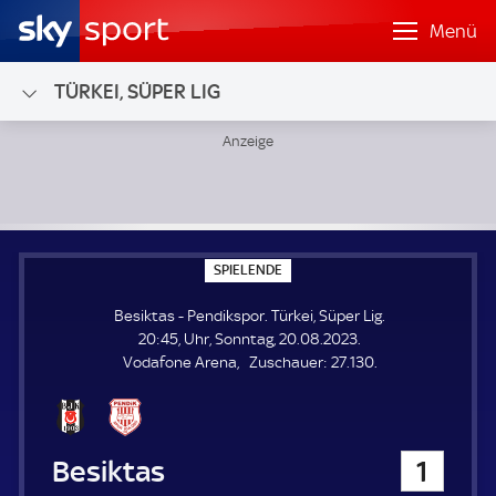
Menü
TÜRKEI, SÜPER LIG
Besiktas - Pendikspor; Türkei, Süper Lig
S
SPIELENDE
P
I
Besiktas - Pendikspor. Türkei, Süper Lig.
E
L
20:45, Uhr, Sonntag, 20.08.2023.
E
Z
Vodafone Arena
Zuschauer:
27.130.
N
D
u
E
s
c
h
Besiktas
1
a