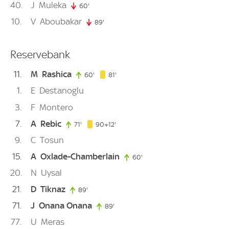
40
J
Muleka
60'
60. minute
10
V
Aboubakar
89'
89. minute
Reservebank
11
M
Rashica
81. minute
60'
60. minute
81'
1
E
Destanoglu
3
F
Montero
7
A
Rebic
102. minute
71'
71. minute
90+12'
9
C
Tosun
15
A
Oxlade-Chamberlain
60'
60. minute
20
N
Uysal
21
D
Tiknaz
89'
89. minute
71
J
Onana Onana
89'
89. minute
77
U
Meras