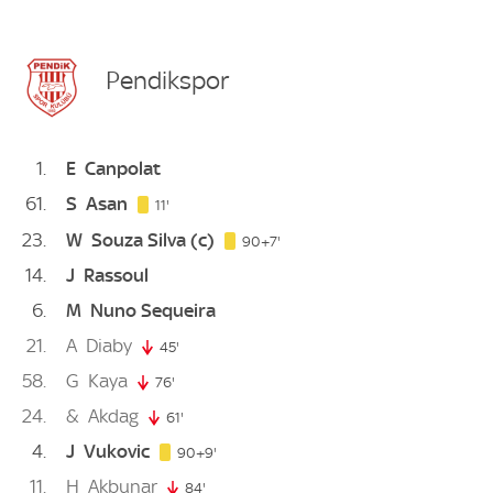
Pendikspor
1
E
Canpolat
61
S
Asan
11. minute
11'
23
W
Souza Silva
(c)
97. minute
90+7'
14
J
Rassoul
6
M
Nuno Sequeira
21
A
Diaby
45'
45. minute
58
G
Kaya
76'
76. minute
24
&
Akdag
61'
61. minute
4
J
Vukovic
99. minute
90+9'
11
H
Akbunar
84'
84. minute