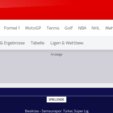
Formel 1
MotoGP
Tennis
Golf
NBA
NHL
Meh
 & Ergebnisse
Tabelle
Ligen & Wettbew.
S
SPIELENDE
P
I
E
Besiktas - Samsunspor. Türkei, Süper Lig.