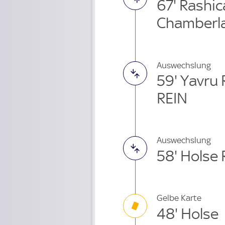
67' Rashi
Chamberla
Auswechslung
59' Yavru
REIN
Auswechslung
58' Holse
Gelbe Karte
48' Holse