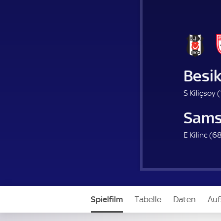
Besi
S Kiliçsoy (
Sams
E Kilinc (
68
Spielfilm
Tabelle
Daten
Auf