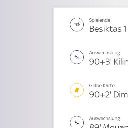
Spielende
Besiktas 1
Auswechslung
90+3' Kili
Gelbe Karte
90+2' Dim
Auswechslung
89' Mouan