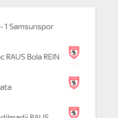
e
 - 1 Samsunspor
nc RAUS Bola REIN
ata
dilmadji RAUS