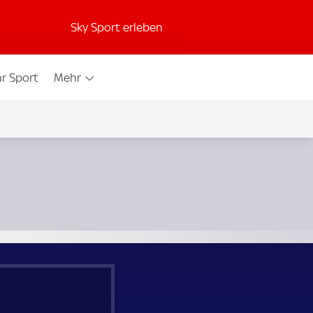
Sky Sport erleben
r Sport
Mehr