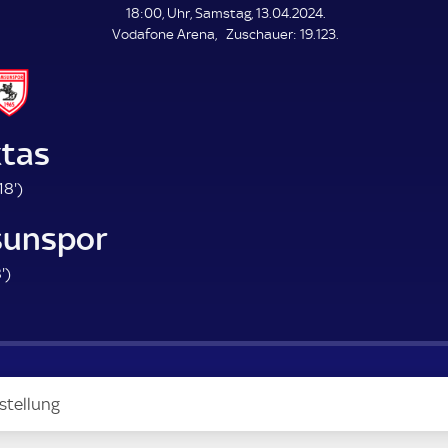
L
18:00, Uhr, Samstag, 13.04.2024.
E
Z
Vodafone Arena
Zuschauer:
19.123.
N
D
u
E
s
c
h
a
ktas
u
e
1
18'
)
r
8
unspor
.
m
6
'
)
i
8
n
.
u
m
t
i
e
n
stellung
u
t