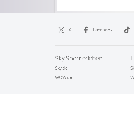
X
Facebook
Sky Sport erleben
F
Sky.de
S
WOW.de
W
Häufige Fragen
Impressum
AGB
© 2026 Sky Sport