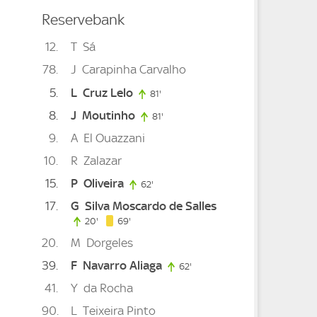
Reservebank
12
T
Sá
78
J
Carapinha Carvalho
5
L
Cruz Lelo
81'
81. minute
8
J
Moutinho
81'
81. minute
e
9
A
El Ouazzani
10
R
Zalazar
15
P
Oliveira
62'
62. minute
17
G
Silva Moscardo de Salles
69. minute
20'
20. minute
69'
20
M
Dorgeles
39
F
Navarro Aliaga
62'
62. minute
41
Y
da Rocha
90
L
Teixeira Pinto