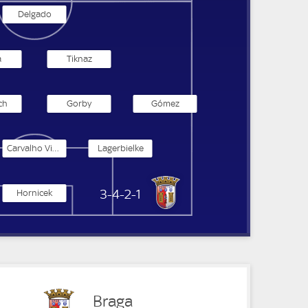
Delgado
a
Tiknaz
sch
Gorby
Gómez
Carvalho Vieira
Lagerbielke
Sporting Braga
3-4-2-1
Hornicek
Braga