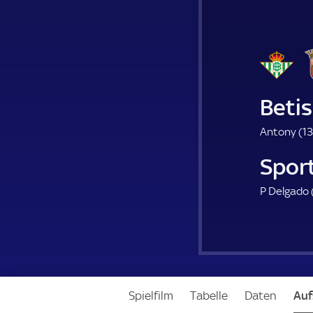
Betis
Antony (
13
Spor
P Delgado 
Spielfilm
Tabelle
Daten
Auf