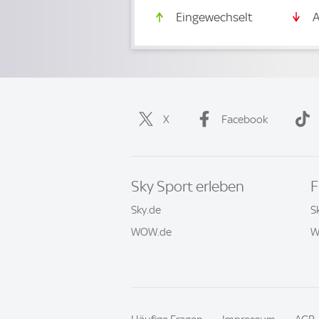
Eingewechselt
A
X
Facebook
Sky Sport erleben
F
Sky.de
S
WOW.de
W