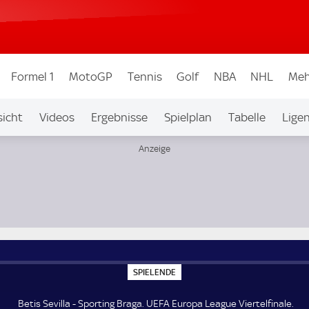
Formel 1
MotoGP
Tennis
Golf
NBA
NHL
Meh
icht
Videos
Ergebnisse
Spielplan
Tabelle
Lige
inale
S
SPIELENDE
P
I
E
Betis Sevilla - Sporting Braga. UEFA Europa League Viertelfinale.