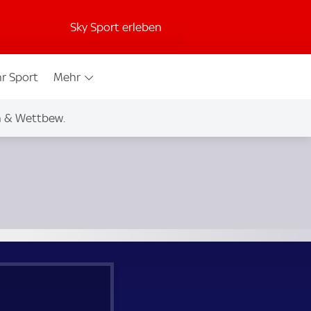
Sky Sport erleben
r Sport
Mehr
n & Wettbew.