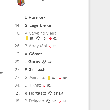
1
L
Hornicek
14
G
Lagerbielke
6
V
Carvalho Vieira
te
35. minute
49. minute
35'
49'
62'
62. minute
26
B
Arrey-Mbi
20'
20. minute
te
2
V
Gómez
minute
29
J
Gorby
74. minute
74'
27
F
Grillitsch
6'
66. minute
77
G
Martínez
67. minute
67'
81'
81. minute
nute
'
83. minute
34
D
Tiknaz
62'
62. minute
21
R
Horta
(c)
53. minute
53'
EM
ute
43. minute
18
P
Delgado
38. minute
38'
81'
81. minute