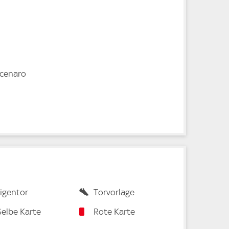
cenaro
igentor
Torvorlage
elbe Karte
Rote Karte