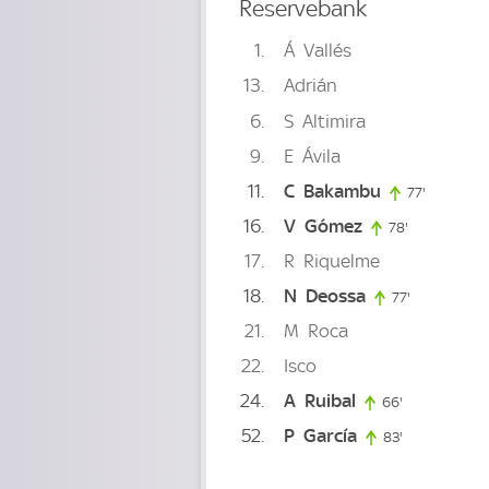
Reservebank
1
Á
Vallés
13
Adrián
6
S
Altimira
9
E
Ávila
11
C
Bakambu
77'
77. minut
16
V
Gómez
78'
78. minute
17
R
Riquelme
18
N
Deossa
77'
77. minute
21
M
Roca
22
Isco
24
A
Ruibal
66'
66. minute
52
P
García
83'
83. minute