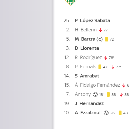
25
P
López Sabata
2
H
Bellerin
77'
77. minute
5
M
Bartra
(c)
72. minu
72'
3
D
Llorente
12
R
Rodríguez
78'
78. minu
8
P
Fornals
47. minute
47'
77'
77. 
14
S
Amrabat
15
Á
Fidalgo Fernández
6
7
Antony
13. minute
83. mi
13'
83'
83
19
J
Hernandez
10
A
Ezzalzouli
26. min
26'
43'