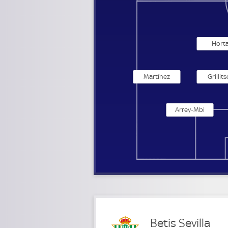
Hort
Martínez
Grillit
Arrey-Mbi
Betis Sevilla