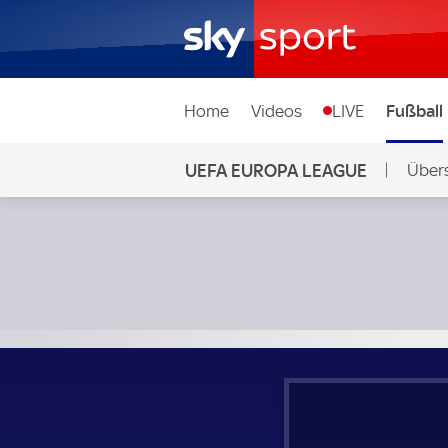
Home
Videos
LIVE
Fußball
UEFA EUROPA LEAGUE
Übers
Betis Sevilla - Sporting Braga; UEFA Europa League Viertelf