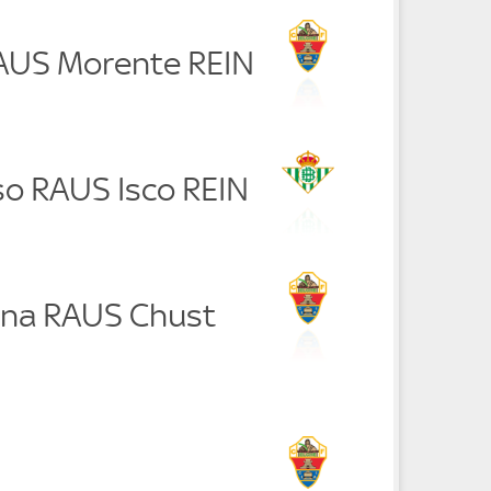
RAUS Morente REIN
so RAUS Isco REIN
ana RAUS Chust