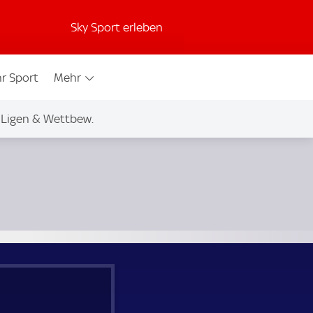
Sky Sport erleben
r Sport
Mehr
Ligen & Wettbew.