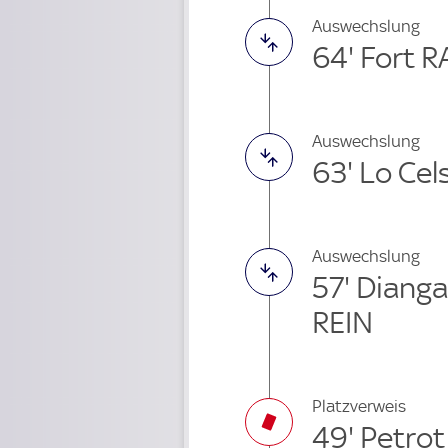
Auswechslung
64' Fort 
Auswechslung
63' Lo Cel
Auswechslung
57' Diang
REIN
Platzverweis
49' Petrot