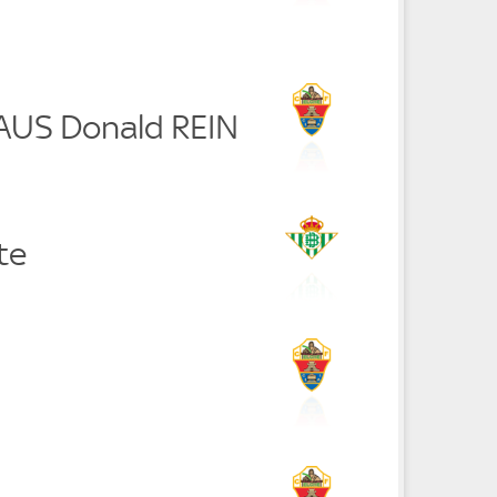
 RAUS Donald REIN
te