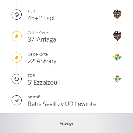
TOR
45+1' Espí
Gelbe Karte
37' Arriaga
Gelbe Karte
22' Antony
TOR
5' Ezzalzouli
Anstoß
Betis Sevilla v UD Levante