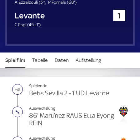
u
5
6
A Ezzalzouli (
5'
)
P Fornals (
68'
)
e
.
8
UD Levante
1
r
m
.
i
m
4
C Espí (
45+1'
)
n
i
6
u
n
.
t
u
m
e
t
i
e
n
Spielfilm
Tabelle
Daten
Aufstellung
u
t
e
Spielende
Betis Sevilla 2 - 1 UD Levante
Auswechslung
86' Martínez RAUS Etta Eyong
REIN
Auswechslung