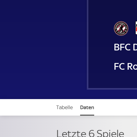
BFC 
FC R
Tabelle
Daten
Letzte 6 Spiele