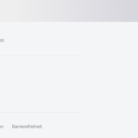
pp
en
Barrierefreiheit