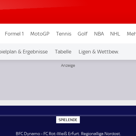
Formel 1
MotoGP
Tennis
Golf
NBA
NHL
Meh
pielplan & Ergebnisse
Tabelle
Ligen & Wettbew.
S
SPIELENDE
P
I
E
BFC Dynamo - FC Rot-Weiß Erfurt. Regionalliga Nordost.