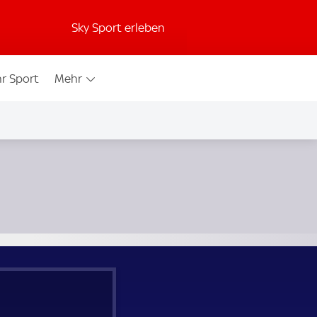
Sky Sport erleben
r Sport
Mehr