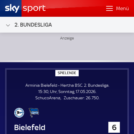
Menü
2. BUNDESLIGA
Arminia Bielefeld - Hertha BSC; 2. Bundesliga
S
SPIELENDE
P
I
Arminia Bielefeld - Hertha BSC. 2. Bundesliga.
E
L
15:30, Uhr, Sonntag, 17.05.2026.
E
Z
SchucoArena
Zuschauer:
26.750.
N
D
u
E
s
c
h
Arminia Bielefeld
6
a