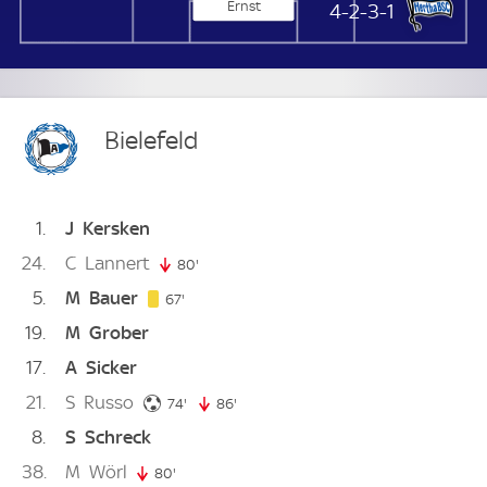
Ernst
Hertha BSC
4-2-3-1
Bielefeld
1
J
Kersken
24
C
Lannert
80'
80. minute
5
M
Bauer
67. minute
67'
19
M
Grober
17
A
Sicker
21
S
Russo
74. minute
74'
86'
86. minute
8
S
Schreck
38
M
Wörl
80'
80. minute