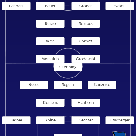
Lannert
Bauer
Grober
Sicker
Russo
Schreck
Wörl
Corboz
Momuluh
Grodowski
Grønning
Reese
Seguin
Cuisance
Klemens
Eichhorn
Berner
Kolbe
Gechter
Eitscberger