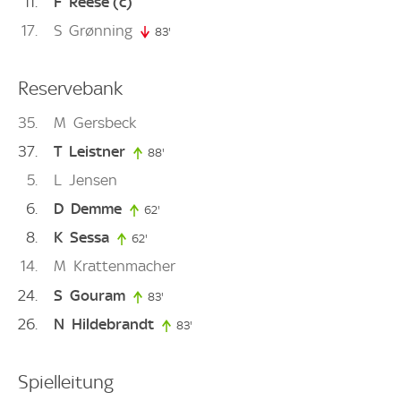
11
F
Reese
(c)
17
S
Grønning
83'
83. minute
Reservebank
35
M
Gersbeck
37
T
Leistner
88'
88. minute
5
L
Jensen
6
D
Demme
62'
62. minute
8
K
Sessa
62'
62. minute
14
M
Krattenmacher
24
S
Gouram
83'
83. minute
26
N
Hildebrandt
83'
83. minute
Spielleitung