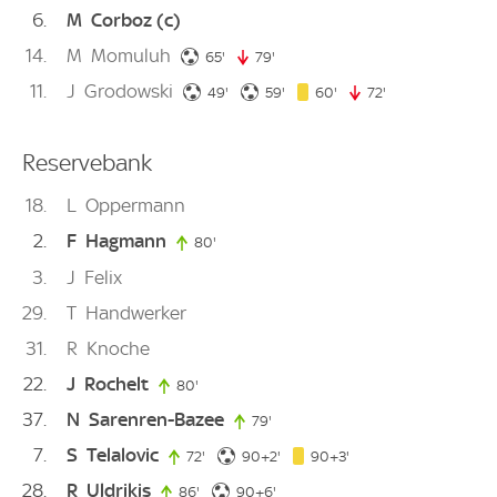
6
M
Corboz
(c)
14
M
Momuluh
65. minute
65'
79'
79. minute
11
J
Grodowski
49. minute
59. minute
60. minute
49'
59'
60'
72'
72. minute
Reservebank
18
L
Oppermann
2
F
Hagmann
80'
80. minute
3
J
Felix
29
T
Handwerker
31
R
Knoche
22
J
Rochelt
80'
80. minute
37
N
Sarenren-Bazee
79'
79. minute
7
S
Telalovic
92. minute
93. minute
72'
72. minute
90+2'
90+3'
28
R
Uldrikis
96. minute
86'
86. minute
90+6'