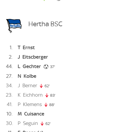
Hertha BSC
1
T
Ernst
2
J
Eitscberger
44
L
Gechter
37. minute
37'
27
N
Kolbe
34
J
Berner
62'
62. minute
23
K
Eichhorn
83'
83. minute
41
P
Klemens
88'
88. minute
10
M
Cuisance
30
P
Seguin
62'
62. minute