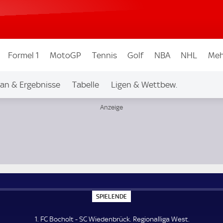
Formel 1
MotoGP
Tennis
Golf
NBA
NHL
Meh
lan & Ergebnisse
Tabelle
Ligen & Wettbew.
S
SPIELENDE
P
I
E
1. FC Bocholt - SC Wiedenbrück. Regionalliga West.