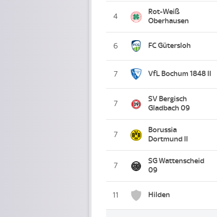
Rot-Weiß
4
Oberhausen
FC Gütersloh
6
VfL Bochum 1848 II
7
SV Bergisch
7
Gladbach 09
Borussia
7
Dortmund II
SG Wattenscheid
7
09
Hilden
11