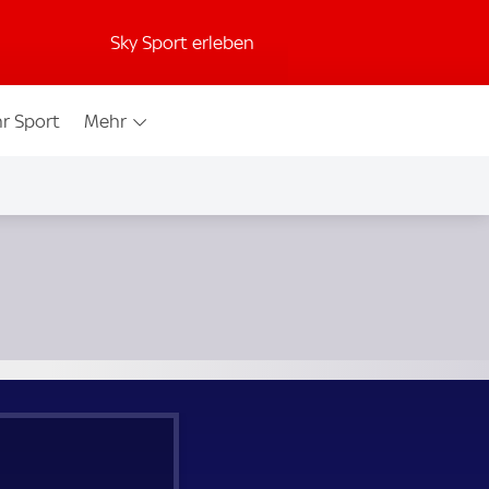
Sky Sport erleben
r Sport
Mehr