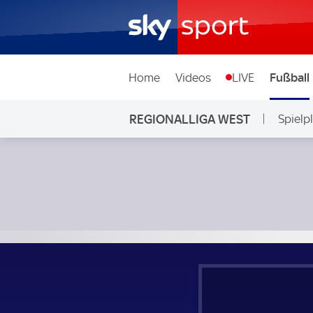
Home
Videos
LIVE
Fußball
REGIONALLIGA WEST
Spielp
1. FC Bocholt - SC Wiedenbrück; Regionalliga West