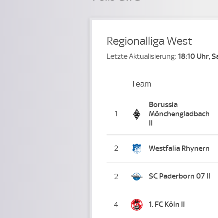
Regionalliga West
Letzte Aktualisierung:
18:10 Uhr, 
Team
Team
Platz
Borussia
1
Mönchengladbach
II
2
Westfalia Rhynern
SC Paderborn 07 II
2
1. FC Köln II
4