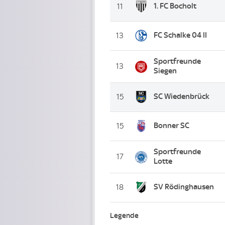
1. FC Bocholt
11
FC Schalke 04 II
13
Sportfreunde
13
Siegen
SC Wiedenbrück
15
Bonner SC
15
Sportfreunde
17
Lotte
SV Rödinghausen
18
Legende