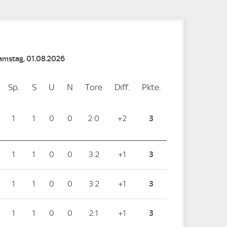
Samstag, 01.08.2026
Sp.
Spiele
S
Siege
U
Unentschieden
N
Niederlagen
Tore
Tore
Diff.
Differenz
Pkte.
Punkte
1
1
0
0
2:0
+2
3
1
1
0
0
3:2
+1
3
1
1
0
0
3:2
+1
3
1
1
0
0
2:1
+1
3