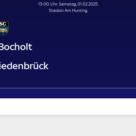
L
13:00, Uhr, Samstag, 01.02.2025.
E
Stadion Am Hunting.
N
D
E
 Bocholt
iedenbrück