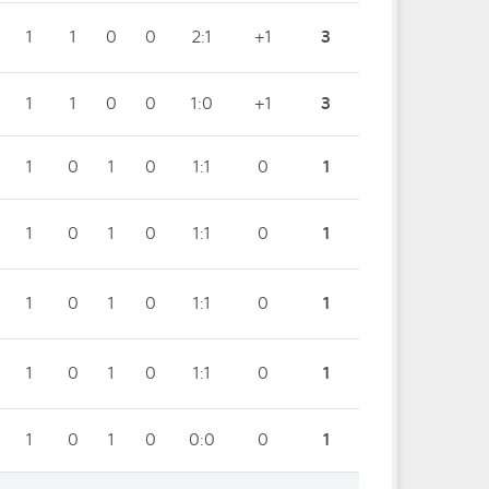
1
1
0
0
2:1
+1
3
1
1
0
0
1:0
+1
3
1
0
1
0
1:1
0
1
1
0
1
0
1:1
0
1
1
0
1
0
1:1
0
1
1
0
1
0
1:1
0
1
1
0
1
0
0:0
0
1