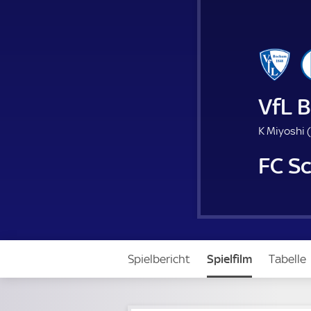
VfL 
K Miyoshi (
FC S
Spielbericht
Spielfilm
Tabelle