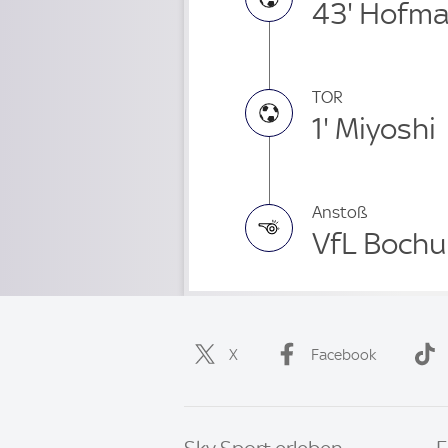
43' Hofm
TOR
1' Miyoshi
Anstoß
VfL Bochu
X
Facebook