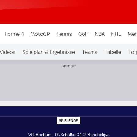
Formel 1
MotoGP
Tennis
Golf
NBA
NHL
Meh
Videos
Spielplan & Ergebnisse
Teams
Tabelle
Tor
bew.
Auf Sky
S
SPIELENDE
P
I
E
VfL Bochum - FC Schalke 04. 2. Bundesliga.