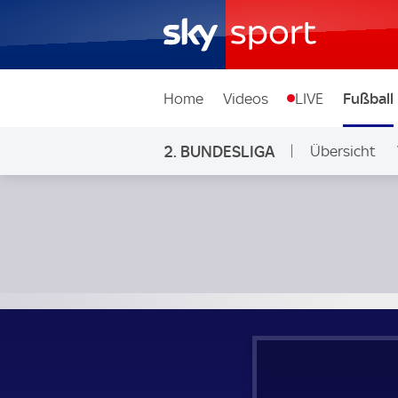
Home
Videos
LIVE
Fußball
2. BUNDESLIGA
Übersicht
Ligen & Wett
VfL Bochum - FC Schalke 04; 2. Bundesliga