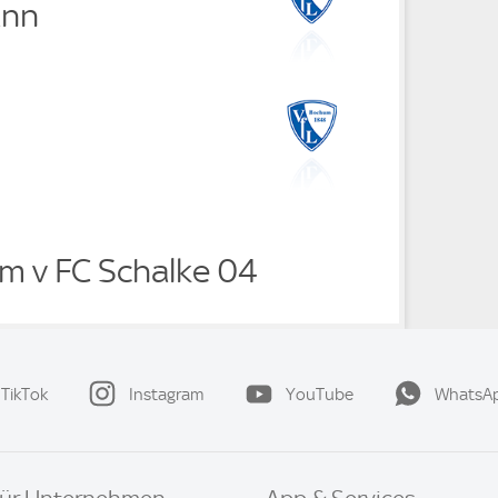
ann
m v FC Schalke 04
TikTok
Instagram
YouTube
WhatsA