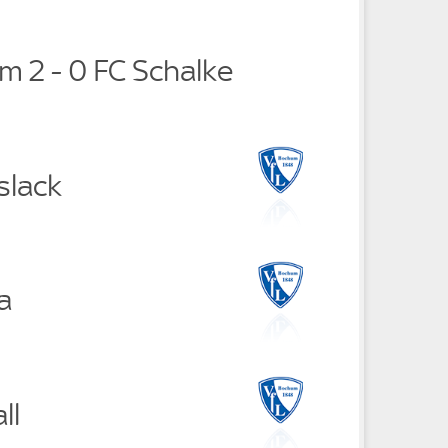
m 2 - 0 FC Schalke
slack
a
ll