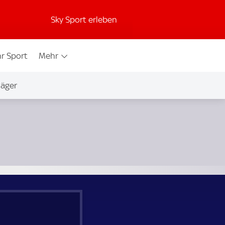
Sky Sport erleben
r Sport
Mehr
jäger