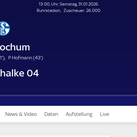
L
13:00, Uhr, Samstag, 31.01.2026.
E
Z
Ruhrstadion
Zuschauer:
26.000.
N
D
u
E
s
c
h
a
Bochum
u
e
1
4
1'
)
P Hofmann (
43'
)
r
.
3
chalke 04
m
.
i
m
n
i
u
n
t
u
e
t
e
News & Video
Daten
Aufstellung
Live