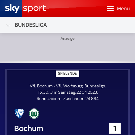
Menü
BUNDESLIGA
VfL Bochum - VfL Wolfsburg; Bundesliga
S
SPIELENDE
P
I
VfL Bochum - VfL Wolfsburg. Bundesliga.
E
L
15:30, Uhr, Samstag, 22.04.2023.
E
Z
Ruhrstadion
Zuschauer:
24.834.
N
D
u
E
s
c
h
VfL Bochum
1
a