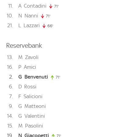
11
A
Contadini
71'
71. minute
10
N
Nanni
71'
71. minute
21
L
Lazzari
66'
66. minute
Reservebank
13
M
Zavoli
16
P
Amici
2
G
Benvenuti
71'
71. minute
6
D
Rossi
7
F
Salicioni
9
G
Matteoni
14
G
Valentini
15
M
Pasolini
19
N
Giacopetti
71'
71. minute