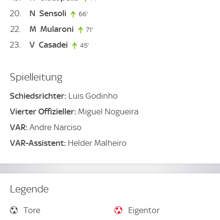
20
N
Sensoli
66'
66. minute
22
M
Mularoni
71'
71. minute
23
V
Casadei
45'
45. minute
Spielleitung
Schiedsrichter:
Luis Godinho
Vierter Offizieller:
Miguel Nogueira
VAR:
Andre Narciso
VAR-Assistent:
Helder Malheiro
Legende
Tore
Eigentor