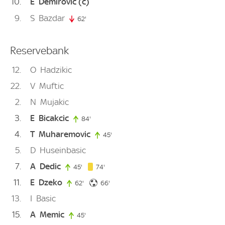
10
E
Demirovic
(c)
9
S
Bazdar
62'
62. minute
Reservebank
12
O
Hadzikic
22
V
Muftic
2
N
Mujakic
3
E
Bicakcic
84'
84. minute
4
T
Muharemovic
45'
45. minute
5
D
Huseinbasic
7
A
Dedic
74. minute
45'
45. minute
74'
11
E
Dzeko
66. minute
62'
62. minute
66'
13
I
Basic
15
A
Memic
45'
45. minute