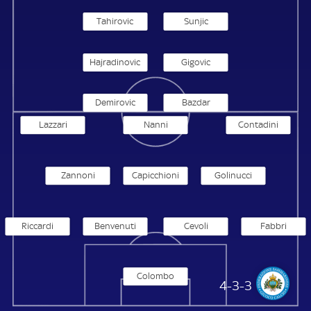
Tahirovic
Sunjic
Hajradinovic
Gigovic
Demirovic
Bazdar
Lazzari
Nanni
Contadini
Zannoni
Capicchioni
Golinucci
Riccardi
Benvenuti
Cevoli
Fabbri
Colombo
San Marino
4-3-3