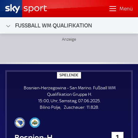
Menü
FUSSBALL WM QUALIFIKATION
Bosnien-Herzegowina - San Marino; Fußball WM Qualifika
S
SPIELENDE
P
I
Bosnien-Herzegowina - San Marino. Fußball WM
E
L
Qualifikation Gruppe H.
E
15:00, Uhr, Samstag, 07.06.2025.
N
D
Z
Bilino Polje
Zuschauer:
11.828.
E
u
s
c
h
Bosnien-Herzegowina
1