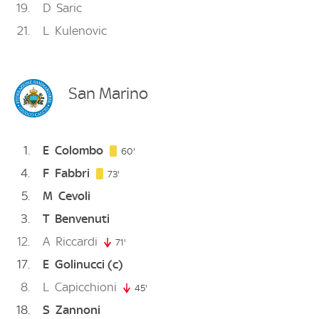
19
D
Saric
21
L
Kulenovic
San Marino
1
E
Colombo
60. minute
60'
4
F
Fabbri
73. minute
73'
5
M
Cevoli
3
T
Benvenuti
12
A
Riccardi
71'
71. minute
17
E
Golinucci
(c)
8
L
Capicchioni
45'
45. minute
18
S
Zannoni