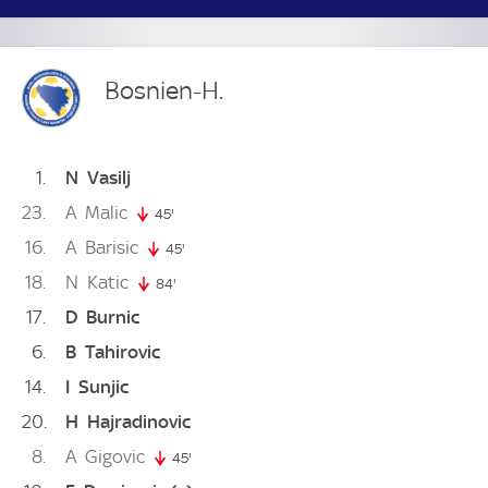
Bosnien-H.
1
N
Vasilj
23
A
Malic
45'
45. minute
16
A
Barisic
45'
45. minute
18
N
Katic
84'
84. minute
17
D
Burnic
6
B
Tahirovic
14
I
Sunjic
20
H
Hajradinovic
8
A
Gigovic
45'
45. minute