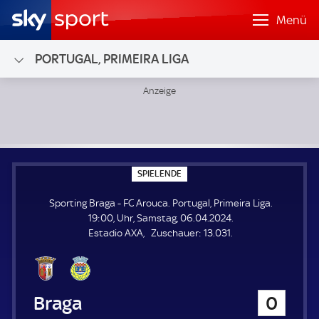
Menü
PORTUGAL, PRIMEIRA LIGA
Sporting Braga - FC Arouca; Portugal, Primeira Liga
S
SPIELENDE
P
I
Sporting Braga - FC Arouca. Portugal, Primeira Liga.
E
L
19:00, Uhr, Samstag, 06.04.2024.
E
Z
Estadio AXA
Zuschauer:
13.031.
N
D
u
E
s
c
h
Sporting Braga
0
a