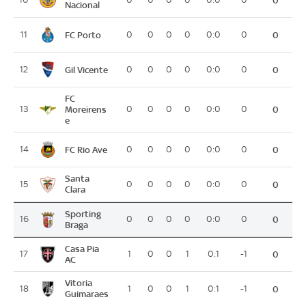
0
Nacional
FC Porto
11
0
0
0
0
0:0
0
0
Gil Vicente
12
0
0
0
0
0:0
0
0
FC
13
Moreirens
0
0
0
0
0:0
0
0
e
FC Rio Ave
14
0
0
0
0
0:0
0
0
Santa
15
0
0
0
0
0:0
0
0
Clara
Sporting
16
0
0
0
0
0:0
0
0
Braga
Casa Pia
17
1
0
0
1
0:1
-1
0
AC
Vitoria
18
1
0
0
1
0:1
-1
0
Guimaraes