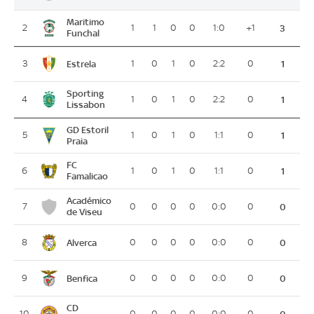
Maritimo
2
1
1
0
0
1:0
+1
3
Funchal
Estrela
3
1
0
1
0
2:2
0
1
Sporting
4
1
0
1
0
2:2
0
1
Lissabon
GD Estoril
5
1
0
1
0
1:1
0
1
Praia
FC
6
1
0
1
0
1:1
0
1
Famalicao
Académico
7
0
0
0
0
0:0
0
0
de Viseu
Alverca
8
0
0
0
0
0:0
0
0
Benfica
9
0
0
0
0
0:0
0
0
CD
10
0
0
0
0
0:0
0