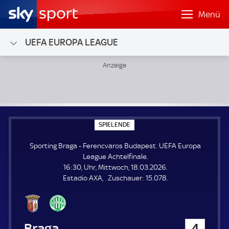
Menü
UEFA EUROPA LEAGUE
Sporting Braga - Ferencvaros Budapest; UEFA Europa Leag
S
SPIELENDE
P
I
Sporting Braga - Ferencvaros Budapest. UEFA Europa
E
L
League Achtelfinale.
E
16:30, Uhr, Mittwoch, 18.03.2026.
N
D
Z
Estadio AXA
Zuschauer:
15.078.
E
u
s
c
h
Sporting Braga
4