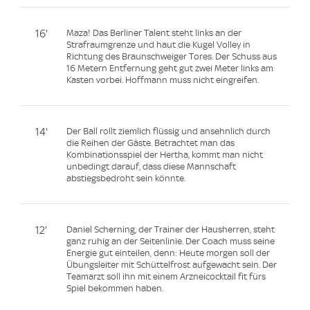
16'
Maza! Das Berliner Talent steht links an der
Strafraumgrenze und haut die Kugel Volley in
Richtung des Braunschweiger Tores. Der Schuss aus
16 Metern Entfernung geht gut zwei Meter links am
Kasten vorbei. Hoffmann muss nicht eingreifen.
14'
Der Ball rollt ziemlich flüssig und ansehnlich durch
die Reihen der Gäste. Betrachtet man das
Kombinationsspiel der Hertha, kommt man nicht
unbedingt darauf, dass diese Mannschaft
abstiegsbedroht sein könnte.
12'
Daniel Scherning, der Trainer der Hausherren, steht
ganz ruhig an der Seitenlinie. Der Coach muss seine
Energie gut einteilen, denn: Heute morgen soll der
Übungsleiter mit Schüttelfrost aufgewacht sein. Der
Teamarzt soll ihn mit einem Arzneicocktail fit fürs
Spiel bekommen haben.