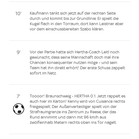
10'
Kaufmann tankt sich jetzt auf der rechten Seite
durch und kommt bis zur Grundlinie. Er spielt die
Kugel flach in den Torraum, dort kann Leistner aber
vor dem einschussbereiten Szabo klären.
9'
Vor der Partie hatte sich Hertha-Coach Leitl noch
gewünscht, dass seine Mannschaft doch mal ihre
Chancen konsequenter nutzen möge – und sein
Team hat ihn direkt erhört! Der erste Schuss zappelt
sofort im Netz.
7'
Toooor! Braunschweig - HERTHA 0:1. Jetzt rappelt es
auch hier im Karton! Kenny wird von Cuisance rechts
freigespielt. Der Außenverteidiger spielt von der
Strafraumgrenze ins Zentrum zu Reese, der das
Rund annimmt und dann mit 96 km/h aus
zwölfeinhalb Metern rechts oben ins Tor nagelt.