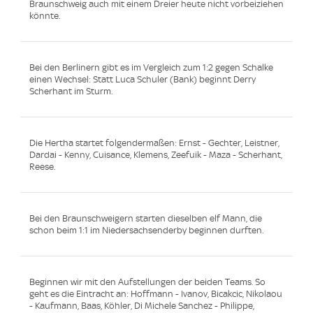
Braunschweig auch mit einem Dreier heute nicht vorbeiziehen
könnte.
Bei den Berlinern gibt es im Vergleich zum 1:2 gegen Schalke
einen Wechsel: Statt Luca Schuler (Bank) beginnt Derry
Scherhant im Sturm.
Die Hertha startet folgendermaßen: Ernst - Gechter, Leistner,
Dardai - Kenny, Cuisance, Klemens, Zeefuik - Maza - Scherhant,
Reese.
Bei den Braunschweigern starten dieselben elf Mann, die
schon beim 1:1 im Niedersachsenderby beginnen durften.
Beginnen wir mit den Aufstellungen der beiden Teams. So
geht es die Eintracht an: Hoffmann - Ivanov, Bicakcic, Nikolaou
- Kaufmann, Baas, Köhler, Di Michele Sanchez - Philippe,