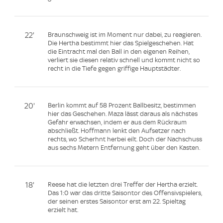
22'
Braunschweig ist im Moment nur dabei, zu reagieren.
Die Hertha bestimmt hier das Spielgeschehen. Hat
die Eintracht mal den Ball in den eigenen Reihen,
verliert sie diesen relativ schnell und kommt nicht so
recht in die Tiefe gegen griffige Hauptstädter.
20'
Berlin kommt auf 58 Prozent Ballbesitz, bestimmen
hier das Geschehen. Maza lässt daraus als nächstes
Gefahr erwachsen, indem er aus dem Rückraum
abschließt. Hoffmann lenkt den Aufsetzer nach
rechts, wo Scherhnt herbei eilt. Doch der Nachschuss
aus sechs Metern Entfernung geht über den Kasten.
18'
Reese hat die letzten drei Treffer der Hertha erzielt.
Das 1:0 war das dritte Saisontor des Offensivspielers,
der seinen erstes Saisontor erst am 22. Spieltag
erzielt hat.