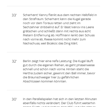
33'
Scherhant! Kenny flankt aus dem rechten Halbfeld in
den Strafraum. Scherhant kann die Kugel gerade
noch vor dem Toraus retten und zieht im
Sechzehner dribbelnd auf. Er lässt Ivanov ins Leere
grätschen und schließt dann mit rechts aus acht
Metern Entfernung ab. Hoffmann lenkt den Schuss
nach vorne ab, Reese kommt nicht mehr zum
Nachschuss, weil Bicakcic das Ding klärt.
32'
Berlin zeigt hier eine reife Leistung: Die Kugel läuft
gut durch die eigenen Reihen, es geht phasenweise
schnell und schön nach vorne. Hinten steht die
Hertha zudem sicher, gewinnt den Ball immer, bevor
die Braunschweiger hier zu gefährlichen
Abschlüssen kommen könnten.
30'
In den Parallelspielen hat sich in den letzten Minuten
ebenfalls nichts verändert: Der Club führt weiterhin