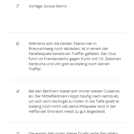
7'
Vorlage Jonjoe Kenny
6'
Während sich die beiden Teams hier in
Braunschweig noch abtasten, ist in einem der
Parallelspiele bereits ein Treffer gefallen: Der Club
führt im Frankenderby gegen Fürth mit 1:0. Zwischen
Karlsruhe und Ulm gibt es bislang noch keinen
Treffer.
4'
Bei den Berlinern bietet sich immer wieder Cuisance
an. Der Mittelfeldmann kippt häufig nach rechts ab,
um sich dort die Kugel zu holen. In die Tiefe spielt er
bislang noch nicht viel, seine Mitspieler sind in der
Hälfte der Eintracht meist zu gut abgedeckt.
2'
Die ersten Sekunden dieses Duells verlaufen relativ