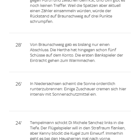
gegen Fürth und zwischen dem KSC und Ulm gibt es
noch keinen Treffer. Weil die Spatzen aber aktuell
einen Zähler einsammeln würden, würde der
Rückstand auf Braunschweig auf drei Punkte
schrumpfen.
28'
Von Braunschweig gab es bislang nur einen
Abschluss. Die Hertha hat hingegen schon fünf
Schüsse auf dem Konto. Die ersten Bankspieler der
Eintracht gehen zum Warmmachen.
26'
In Niedersachsen scheint die Sonne ordentlich
runterzubrennen: Einige Zuschauer cremen sich hier
intensiv mit Sonnenschutzmittel ein.
24'
Tempelmann schickt Di Michele Sanchez links in die
Tiefe. Der Flügelspieler will in den Strafraum flanken,
aber Kenny blockt die Kugel zum Einwurf. Immerhin
geht es bei den Hausherren mal nach vorne.