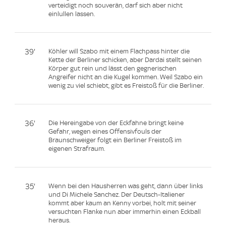
verteidigt noch souverän, darf sich aber nicht
einlullen lassen.
39'
Köhler will Szabo mit einem Flachpass hinter die
Kette der Berliner schicken, aber Dardai stellt seinen
Körper gut rein und lässt den gegnerischen
Angreifer nicht an die Kugel kommen. Weil Szabo ein
wenig zu viel schiebt, gibt es Freistoß für die Berliner.
36'
Die Hereingabe von der Eckfahne bringt keine
Gefahr, wegen eines Offensivfouls der
Braunschweiger folgt ein Berliner Freistoß im
eigenen Strafraum.
35'
Wenn bei den Hausherren was geht, dann über links
und Di Michele Sanchez. Der Deutsch-Italiener
kommt aber kaum an Kenny vorbei, holt mit seiner
versuchten Flanke nun aber immerhin einen Eckball
heraus.