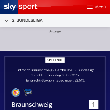
Menü
2. BUNDESLIGA
Eintracht Braunschweig - Hertha BSC; 2. Bundesliga
S
SPIELENDE
P
I
Eintracht Braunschweig - Hertha BSC. 2. Bundesliga.
E
L
13:30, Uhr, Sonntag, 16.03.2025.
E
Z
Eintracht-Stadion
Zuschauer:
22.613.
N
D
u
E
s
c
h
Eintracht Braunschweig
1
a