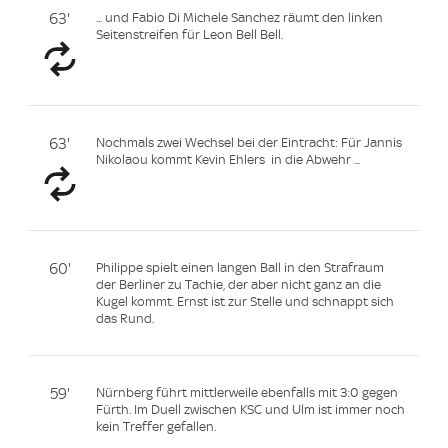
63'
... und Fabio Di Michele Sanchez räumt den linken
Seitenstreifen für Leon Bell Bell.
63'
Nochmals zwei Wechsel bei der Eintracht: Für Jannis
Nikolaou kommt Kevin Ehlers in die Abwehr ...
60'
Philippe spielt einen langen Ball in den Strafraum
der Berliner zu Tachie, der aber nicht ganz an die
Kugel kommt. Ernst ist zur Stelle und schnappt sich
das Rund.
59'
Nürnberg führt mittlerweile ebenfalls mit 3:0 gegen
Fürth. Im Duell zwischen KSC und Ulm ist immer noch
kein Treffer gefallen.