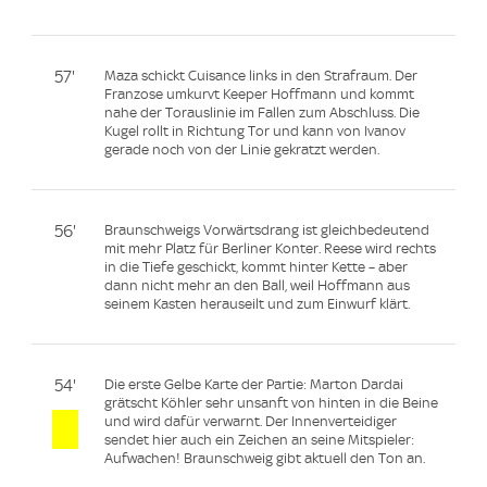
57'
Maza schickt Cuisance links in den Strafraum. Der
Franzose umkurvt Keeper Hoffmann und kommt
nahe der Torauslinie im Fallen zum Abschluss. Die
Kugel rollt in Richtung Tor und kann von Ivanov
gerade noch von der Linie gekratzt werden.
56'
Braunschweigs Vorwärtsdrang ist gleichbedeutend
mit mehr Platz für Berliner Konter. Reese wird rechts
in die Tiefe geschickt, kommt hinter Kette – aber
dann nicht mehr an den Ball, weil Hoffmann aus
seinem Kasten herauseilt und zum Einwurf klärt.
54'
Die erste Gelbe Karte der Partie: Marton Dardai
grätscht Köhler sehr unsanft von hinten in die Beine
und wird dafür verwarnt. Der Innenverteidiger
sendet hier auch ein Zeichen an seine Mitspieler:
Aufwachen! Braunschweig gibt aktuell den Ton an.