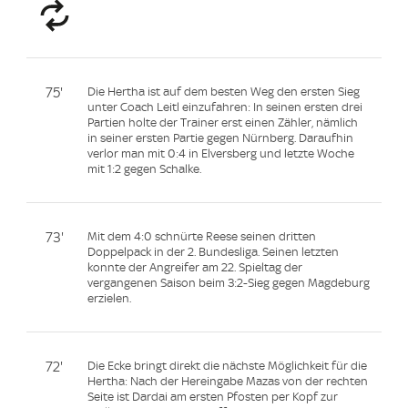
75'
Die Hertha ist auf dem besten Weg den ersten Sieg
unter Coach Leitl einzufahren: In seinen ersten drei
Partien holte der Trainer erst einen Zähler, nämlich
in seiner ersten Partie gegen Nürnberg. Daraufhin
verlor man mit 0:4 in Elversberg und letzte Woche
mit 1:2 gegen Schalke.
73'
Mit dem 4:0 schnürte Reese seinen dritten
Doppelpack in der 2. Bundesliga. Seinen letzten
konnte der Angreifer am 22. Spieltag der
vergangenen Saison beim 3:2-Sieg gegen Magdeburg
erzielen.
72'
Die Ecke bringt direkt die nächste Möglichkeit für die
Hertha: Nach der Hereingabe Mazas von der rechten
Seite ist Dardai am ersten Pfosten per Kopf zur