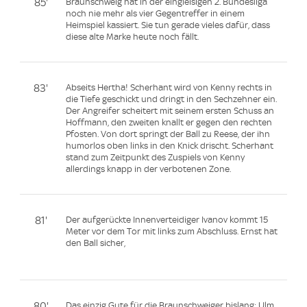
85'
Braunschweig hat in der eingleisigen 2. Bundesliga
noch nie mehr als vier Gegentreffer in einem
Heimspiel kassiert. Sie tun gerade vieles dafür, dass
diese alte Marke heute noch fällt.
83'
Abseits Hertha! Scherhant wird von Kenny rechts in
die Tiefe geschickt und dringt in den Sechzehner ein.
Der Angreifer scheitert mit seinem ersten Schuss an
Hoffmann, den zweiten knallt er gegen den rechten
Pfosten. Von dort springt der Ball zu Reese, der ihn
humorlos oben links in den Knick drischt. Scherhant
stand zum Zeitpunkt des Zuspiels von Kenny
allerdings knapp in der verbotenen Zone.
81'
Der aufgerückte Innenverteidiger Ivanov kommt 15
Meter vor dem Tor mit links zum Abschluss. Ernst hat
den Ball sicher,
80'
Das einzig Gute für die Braunschweiger bislang: Ulm