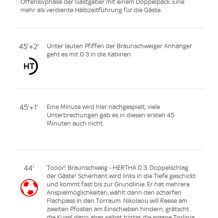
Offensivphase der Gastgeber mit einem Doppelpack. Eine
mehr als verdiente Halbzeitführung für die Gäste.
45'+2'
Unter lauten Pfiffen der Braunschweiger Anhänger
geht es mit 0:3 in die Kabinen.
45'+1'
Eine Minute wird hier nachgespielt, viele
Unterbrechungen gab es in diesen ersten 45
Minuten auch nicht.
44'
Tooor! Braunschweig - HERTHA 0:3. Doppelschlag
der Gäste! Scherhant wird links in die Tiefe geschickt
und kommt fast bis zur Grundlinie. Er hat mehrere
Anspielmöglichkeiten, wählt dann den scharfen
Flachpass in den Torraum. Nikolaou will Reese am
zweiten Pfosten am Einschieben hindern, grätscht
die Kugel dann aber selbst hinter die eigene Torlinie