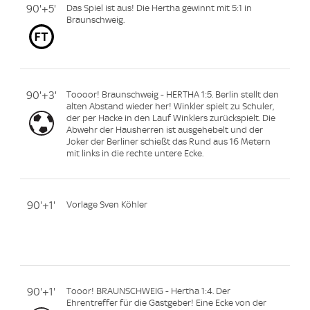
90'+5'
Das Spiel ist aus! Die Hertha gewinnt mit 5:1 in
Braunschweig.
90'+3'
Toooor! Braunschweig - HERTHA 1:5. Berlin stellt den
alten Abstand wieder her! Winkler spielt zu Schuler,
der per Hacke in den Lauf Winklers zurückspielt. Die
Abwehr der Hausherren ist ausgehebelt und der
Joker der Berliner schießt das Rund aus 16 Metern
mit links in die rechte untere Ecke.
90'+1'
Vorlage Sven Köhler
90'+1'
Tooor! BRAUNSCHWEIG - Hertha 1:4. Der
Ehrentreffer für die Gastgeber! Eine Ecke von der