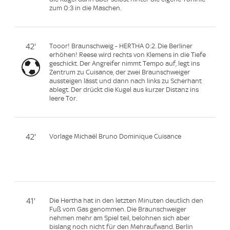
zum 0:3 in die Maschen.
42'
Tooor! Braunschweig - HERTHA 0:2. Die Berliner
erhöhen! Reese wird rechts von Klemens in die Tiefe
geschickt. Der Angreifer nimmt Tempo auf, legt ins
Zentrum zu Cuisance, der zwei Braunschweiger
aussteigen lässt und dann nach links zu Scherhant
ablegt. Der drückt die Kugel aus kurzer Distanz ins
leere Tor.
42'
Vorlage Michaël Bruno Dominique Cuisance
41'
Die Hertha hat in den letzten Minuten deutlich den
Fuß vom Gas genommen. Die Braunschweiger
nehmen mehr am Spiel teil, belohnen sich aber
bislang noch nicht für den Mehraufwand. Berlin