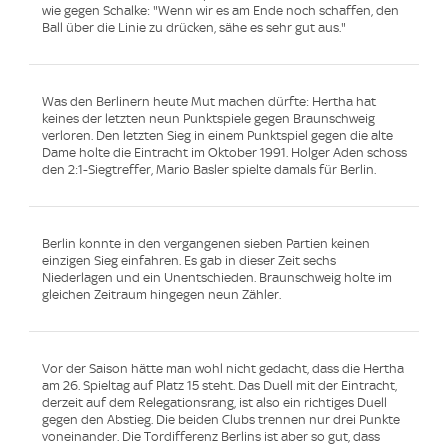
wie gegen Schalke: "Wenn wir es am Ende noch schaffen, den
Ball über die Linie zu drücken, sähe es sehr gut aus."
Was den Berlinern heute Mut machen dürfte: Hertha hat
keines der letzten neun Punktspiele gegen Braunschweig
verloren. Den letzten Sieg in einem Punktspiel gegen die alte
Dame holte die Eintracht im Oktober 1991. Holger Aden schoss
den 2:1-Siegtreffer, Mario Basler spielte damals für Berlin.
Berlin konnte in den vergangenen sieben Partien keinen
einzigen Sieg einfahren. Es gab in dieser Zeit sechs
Niederlagen und ein Unentschieden. Braunschweig holte im
gleichen Zeitraum hingegen neun Zähler.
Vor der Saison hätte man wohl nicht gedacht, dass die Hertha
am 26. Spieltag auf Platz 15 steht. Das Duell mit der Eintracht,
derzeit auf dem Relegationsrang, ist also ein richtiges Duell
gegen den Abstieg. Die beiden Clubs trennen nur drei Punkte
voneinander. Die Tordifferenz Berlins ist aber so gut, dass