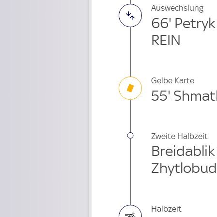
Auswechslung
66' Petry
REIN
Gelbe Karte
55' Shmat
Zweite Halbzeit
Breidablik
Zhytlobud
Halbzeit