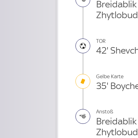
Breidablik
Zhytlobud
TOR
42' Shevc
Gelbe Karte
35' Boych
Anstoß
Breidabli
Zhytlobud