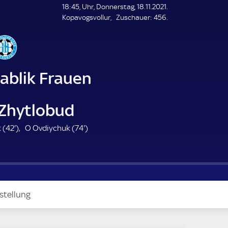
L
18:45, Uhr, Donnerstag, 18.11.2021.
E
Z
Kopavogsvollur
Zuschauer:
456.
N
D
u
E
s
c
h
a
ablik Frauen
u
e
r
Zhytlobud
4
7
 (
42'
)
O Ovdiychuk (
74'
)
2
4
.
.
m
m
i
i
n
n
stellung
u
u
t
t
e
e