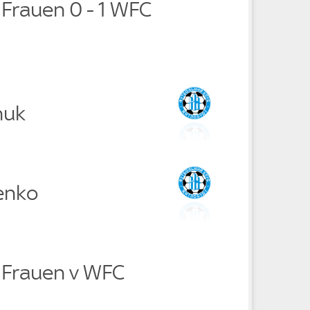
 Frauen 0 - 1 WFC
huk
enko
k Frauen v WFC