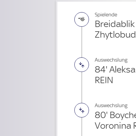
Spielende
Breidablik
Zhytlobud
Auswechslung
84' Aleks
REIN
Auswechslung
80' Boyc
Voronina 