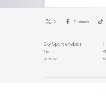
X
Facebook
Sky Sport erleben
F
Sky.de
S
WOW.de
W
Häufige Fragen
Impressum
AGB
© 2026 Sky Sport