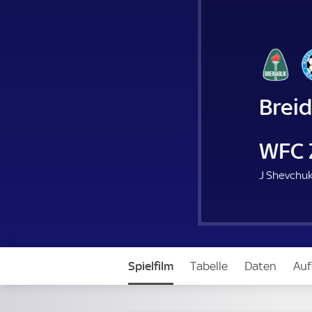
Breid
WFC 
J Shevchuk
Spielfilm
Tabelle
Daten
Auf