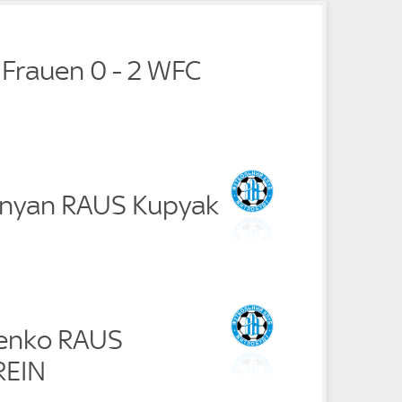
 Frauen 0 - 2 WFC
anyan RAUS Kupyak
henko RAUS
REIN