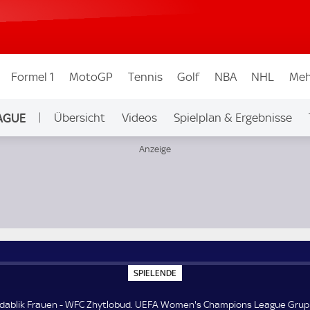
Formel 1
MotoGP
Tennis
Golf
NBA
NHL
Meh
AGUE
Übersicht
Videos
Spielplan & Ergebnisse
Ligen & Wettbew.
ions League Gruppe B
S
SPIELENDE
P
I
E
idablik Frauen - WFC Zhytlobud. UEFA Women's Champions League Grup