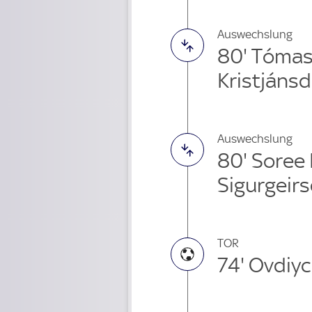
Auswechslung
80' Tómas
Kristjánsd
Auswechslung
80' Soree
Sigurgeirs
TOR
74' Ovdiy