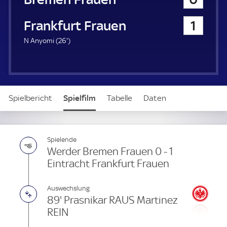
a
u
Eintracht Frankfurt Frauen
1
e
r
2
N Anyomi (
26'
)
6
.
m
i
n
Spielbericht
Spielfilm
Tabelle
Daten
u
t
e
Aufstellung
Spielende
Werder Bremen Frauen 0 - 1
Eintracht Frankfurt Frauen
Auswechslung
89' Prasnikar RAUS Martinez
REIN