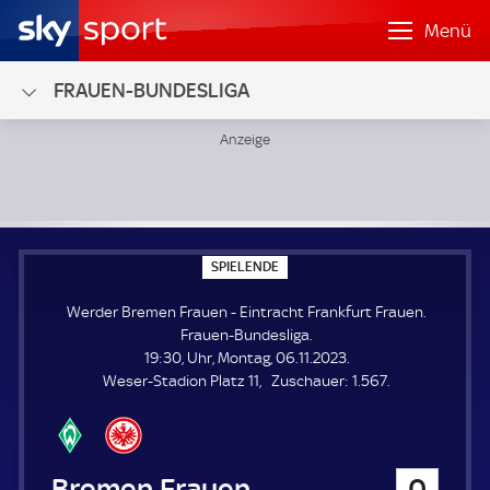
Menü
FRAUEN-BUNDESLIGA
Werder Bremen Frauen - Eintracht Frankfurt Frauen; Frau
S
SPIELENDE
P
I
Werder Bremen Frauen - Eintracht Frankfurt Frauen.
E
L
Frauen-Bundesliga.
E
19:30, Uhr, Montag, 06.11.2023.
N
D
Z
Weser-Stadion Platz 11
Zuschauer:
1.567.
E
u
s
c
h
Werder Bremen Frauen
0