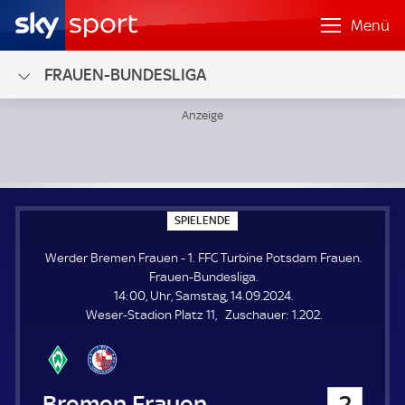
Menü
FRAUEN-BUNDESLIGA
Werder Bremen Frauen - 1. FFC Turbine Potsdam Frauen; 
S
SPIELENDE
P
I
Werder Bremen Frauen - 1. FFC Turbine Potsdam Frauen.
E
L
Frauen-Bundesliga.
E
14:00, Uhr, Samstag, 14.09.2024.
N
D
Z
Weser-Stadion Platz 11
Zuschauer:
1.202.
E
u
s
c
h
Werder Bremen Frauen
2