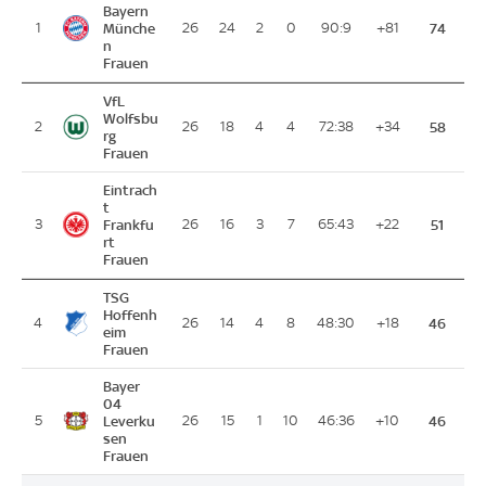
Bayern
1
Münche
26
24
2
0
90:9
+81
74
n
Frauen
VfL
Wolfsbu
2
26
18
4
4
72:38
+34
58
rg
Frauen
Eintrach
t
3
Frankfu
26
16
3
7
65:43
+22
51
rt
Frauen
TSG
Hoffenh
4
26
14
4
8
48:30
+18
46
eim
Frauen
Bayer
04
5
Leverku
26
15
1
10
46:36
+10
46
sen
Frauen