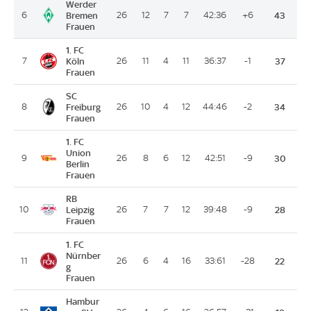
Werder
6
Bremen
26
12
7
7
42:36
+6
43
Frauen
1. FC
7
Köln
26
11
4
11
36:37
-1
37
Frauen
SC
8
Freiburg
26
10
4
12
44:46
-2
34
Frauen
1. FC
Union
9
26
8
6
12
42:51
-9
30
Berlin
Frauen
RB
10
Leipzig
26
7
7
12
39:48
-9
28
Frauen
1. FC
Nürnber
11
26
6
4
16
33:61
-28
22
g
Frauen
Hambur