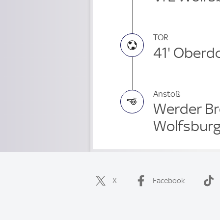
TOR
41' Oberd
Anstoß
Werder Br
Wolfsburg
X
Facebook