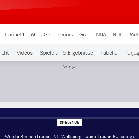
Formel 1
MotoGP
Tennis
Golf
NBA
NHL
Meh
icht
Videos
Spielplan & Ergebnisse
Tabelle
Torjä
ndesliga
S
SPIELENDE
P
I
E
Werder Bremen Frauen - VfL Wolfsburg Frauen. Frauen-Bundesliga.