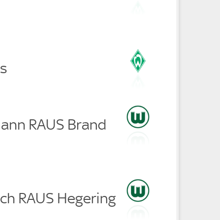
is
mann RAUS Brand
ich RAUS Hegering