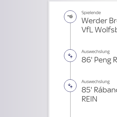
Spielende
Werder Br
VfL Wolfs
Auswechslung
86' Peng 
Auswechslung
85' Rába
REIN