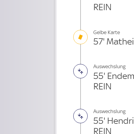
REIN
Gelbe Karte
57' Mathe
Auswechslung
55' Ende
REIN
Auswechslung
55' Hendr
REIN