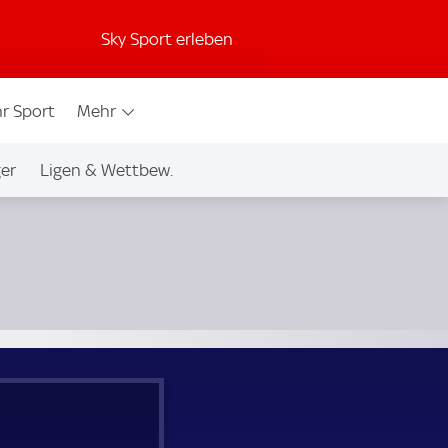
Sky Sport erleben
r Sport
Mehr
ger
Ligen & Wettbew.