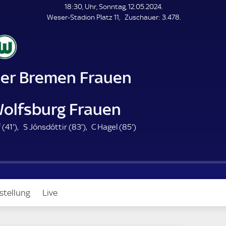
L
18:30, Uhr, Sonntag, 12.05.2024.
E
Z
Weser-Stadion Platz 11
Zuschauer:
3.478.
N
D
u
E
s
c
h
a
er Bremen Frauen
u
e
r
Wolfsburg Frauen
4
8
8
 (
41'
)
S Jónsdóttir (
83'
)
C Hagel (
85'
)
1
3
5
.
.
.
m
m
m
i
i
i
n
n
n
stellung
Live
u
u
u
t
t
t
e
e
e