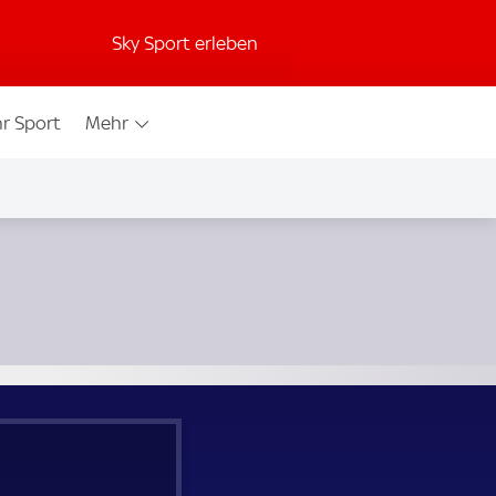
Sky Sport erleben
r Sport
Mehr