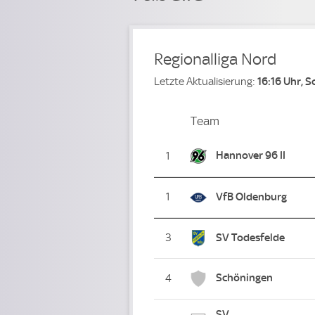
Regionalliga Nord
Letzte Aktualisierung:
16:16 Uhr, 
Team
Team
Platz
Hannover 96 II
1
1
VfB Oldenburg
3
SV Todesfelde
Schöningen
4
SV