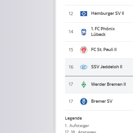
Hamburger SV II
12
1. FC Phönix
14
Lübeck
FC St. Pauli II
15
SSV Jeddeloh II
16
17
Werder Bremen II
Bremer SV
17
Legende
1.: Aufsteiger
17., 18.: Absteiger