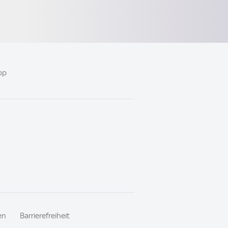
pp
en
Barrierefreiheit