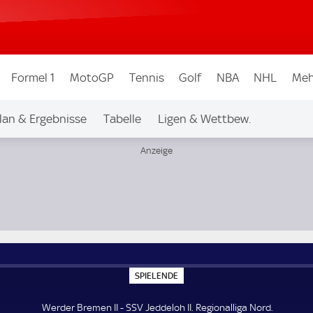
Formel 1
MotoGP
Tennis
Golf
NBA
NHL
Meh
lan & Ergebnisse
Tabelle
Ligen & Wettbew.
S
SPIELENDE
P
I
E
Werder Bremen II - SSV Jeddeloh II. Regionalliga Nord.