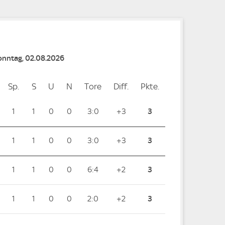
Sonntag, 02.08.2026
Sp.
Spiele
S
Siege
U
Unentschieden
N
Niederlagen
Tore
Tore
Diff.
Differenz
Pkte.
Punkte
1
1
0
0
3:0
+3
3
1
1
0
0
3:0
+3
3
1
1
0
0
6:4
+2
3
1
1
0
0
2:0
+2
3