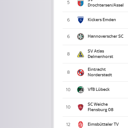
5
Drochtersen/Assel
Kickers Emden
6
Hannoverscher SC
6
SV Atlas
8
Delmenhorst
Eintracht
8
Norderstedt
VfB Lübeck
10
SC Weiche
10
Flensburg 08
Eimsbütteler TV
12