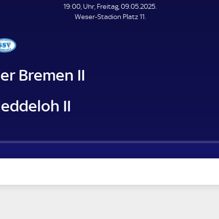
L
19:00, Uhr, Freitag, 09.05.2025.
E
Weser-Stadion Platz 11.
N
D
E
er Bremen II
eddeloh II