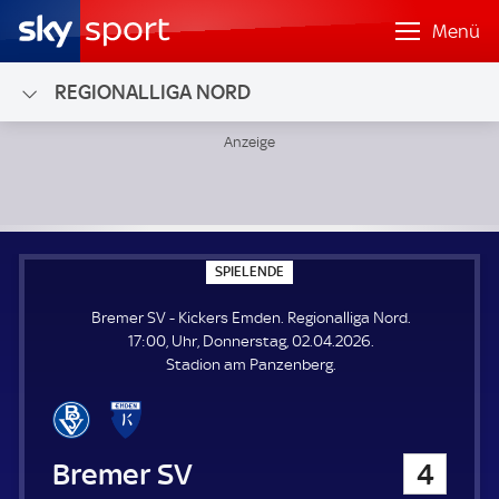
Menü
REGIONALLIGA NORD
Bremer SV - Kickers Emden; Regionalliga Nord
S
SPIELENDE
P
I
Bremer SV - Kickers Emden. Regionalliga Nord.
E
L
17:00, Uhr, Donnerstag, 02.04.2026.
E
Stadion am Panzenberg.
N
D
E
Bremer SV
4