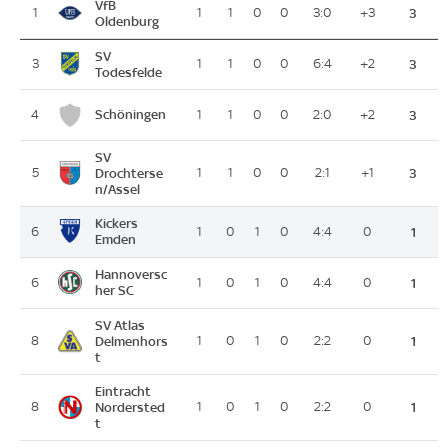
VfB
1
1
1
0
0
3:0
+3
3
Oldenburg
SV
3
1
1
0
0
6:4
+2
3
Todesfelde
Schöningen
4
1
1
0
0
2:0
+2
3
SV
5
Drochterse
1
1
0
0
2:1
+1
3
n/Assel
Kickers
6
1
0
1
0
4:4
0
1
Emden
Hannoversc
6
1
0
1
0
4:4
0
1
her SC
SV Atlas
8
Delmenhors
1
0
1
0
2:2
0
1
t
Eintracht
8
Nordersted
1
0
1
0
2:2
0
1
t