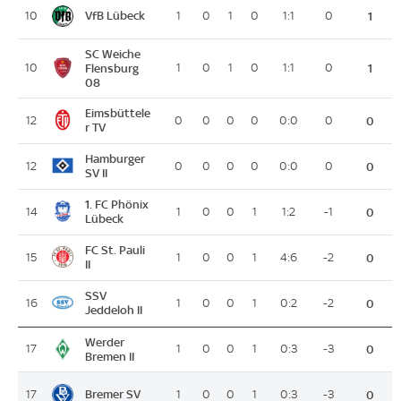
VfB Lübeck
10
1
0
1
0
1:1
0
1
SC Weiche
10
Flensburg
1
0
1
0
1:1
0
1
08
Eimsbüttele
12
0
0
0
0
0:0
0
0
r TV
Hamburger
12
0
0
0
0
0:0
0
0
SV II
1. FC Phönix
14
1
0
0
1
1:2
-1
0
Lübeck
FC St. Pauli
15
1
0
0
1
4:6
-2
0
II
SSV
16
1
0
0
1
0:2
-2
0
Jeddeloh II
Werder
17
1
0
0
1
0:3
-3
0
Bremen II
Bremer SV
17
1
0
0
1
0:3
-3
0