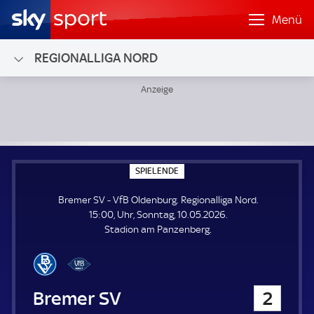
Menü
REGIONALLIGA NORD
Bremer SV - VfB Oldenburg; Regionalliga Nord
S
SPIELENDE
P
I
Bremer SV - VfB Oldenburg. Regionalliga Nord.
E
L
15:00, Uhr, Sonntag, 10.05.2026.
E
Stadion am Panzenberg.
N
D
E
Bremer SV
2