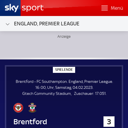
Menü
ENGLAND, PREMIER LEAGUE
Brentford - FC Southampton; England, Premier League
S
SPIELENDE
P
I
Brentford - FC Southampton. England, Premier League.
E
L
16:00, Uhr, Samstag, 04.02.2023.
E
Z
Gtech Community Stadium
Zuschauer:
17.051.
N
D
u
E
s
c
h
Brentford
3
a