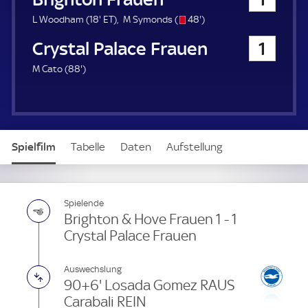
a
u
1
E
s
4
L Woodham (
18'
ET
)
M Symonds (
48'
)
e
8
T
/
8
Crystal Palace Frauen
1
r
.
o
.
m
m
8
M Cato (
88'
)
i
i
8
n
n
.
u
u
m
t
t
i
e
e
n
Spielfilm
Tabelle
Daten
Aufstellung
u
t
e
Spielende
Brighton & Hove Frauen 1 - 1
Crystal Palace Frauen
Auswechslung
90+6' Losada Gomez RAUS
Carabali REIN