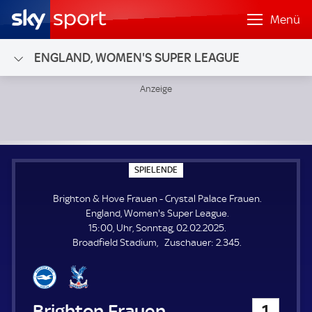
Menü
ENGLAND, WOMEN'S SUPER LEAGUE
Brighton & Hove Frauen - Crystal Palace Frauen; England
S
SPIELENDE
P
I
Brighton & Hove Frauen - Crystal Palace Frauen.
E
L
England, Women's Super League.
E
15:00, Uhr, Sonntag, 02.02.2025.
N
D
Z
Broadfield Stadium
Zuschauer:
2.345.
E
u
s
c
h
Brighton & Hove Frauen
1