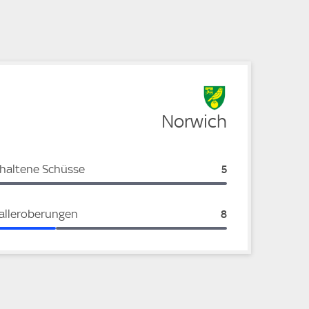
e
e
Norwich
haltene Schüsse
Norwich:
5
alleroberungen
Norwich:
8