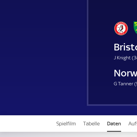
Brist
J Knight (
3
Norw
G Tanner (
Spielfilm
Tabelle
Daten
Auf