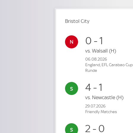
Bristol City
0 - 1
vs.
Walsall
(H)
06.08.2026
England, EFL Carabao Cup 
Runde
4 - 1
vs.
Newcastle
(H)
29.07.2026
Friendly Matches
2 - 0