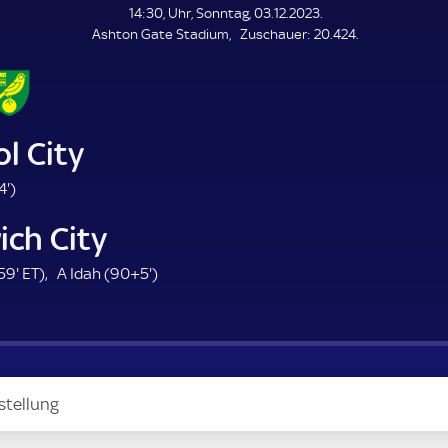
L
14:30, Uhr, Sonntag, 03.12.2023.
E
Z
Ashton Gate Stadium
Zuschauer:
20.424.
N
D
u
E
s
c
h
a
ol City
u
e
3
4'
)
r
4
ich City
.
m
5
E
9
59'
ET
)
A Idah (
90+5'
)
i
9
T
5
n
.
.
u
m
m
t
i
i
e
n
n
stellung
u
u
t
t