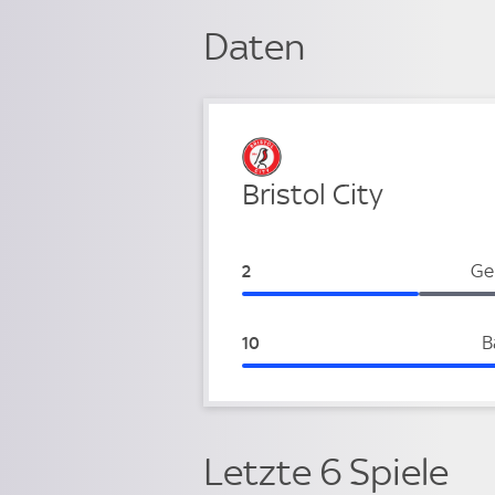
Daten
Verteidigung
Bristol City
Bristol City:
Ge
2
Bristol City:
B
10
Letzte 6 Spiele