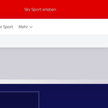
Sky Sport erleben
r Sport
Mehr