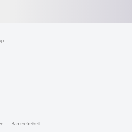
pp
en
Barrierefreiheit