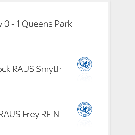
ty 0 - 1 Queens Park
lock RAUS Smyth
 RAUS Frey REIN