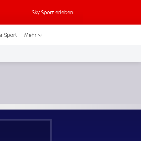
Sky Sport erleben
r Sport
Mehr