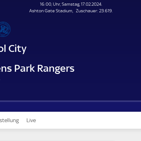
L
16:00, Uhr, Samstag, 17.02.2024.
E
Z
Ashton Gate Stadium
Zuschauer:
23.619.
N
D
u
E
s
c
h
a
ol City
u
e
r
ns Park Rangers
4
)
m
n
stellung
Live
u
t
e