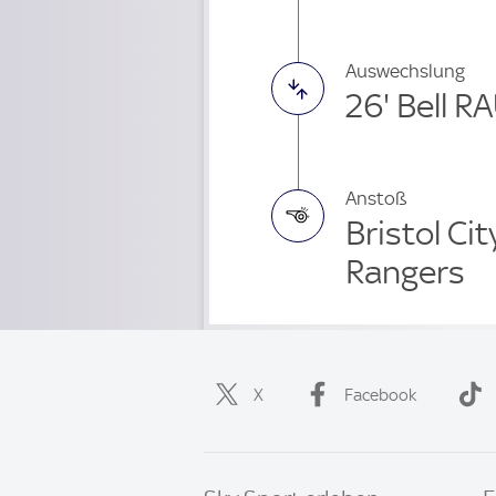
Auswechslung
26' Bell R
Anstoß
Bristol Ci
Rangers
X
Facebook