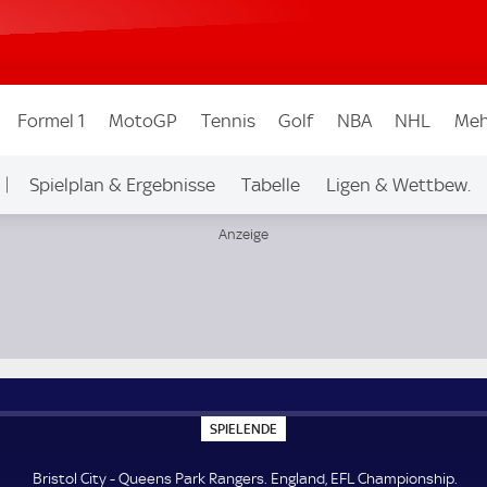
Formel 1
MotoGP
Tennis
Golf
NBA
NHL
Meh
Spielplan & Ergebnisse
Tabelle
Ligen & Wettbew.
ship
S
SPIELENDE
P
I
E
Bristol City - Queens Park Rangers. England, EFL Championship.