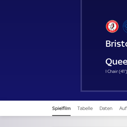
Brist
Quee
I Chair (
41'
1
.
i
Spielfilm
Tabelle
Daten
Auf