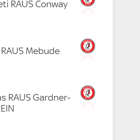
eti RAUS Conway
t RAUS Mebude
ams RAUS Gardner-
REIN