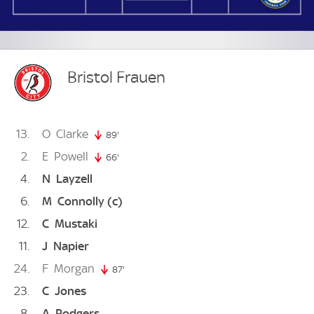
Bristol Frauen
13
O
Clarke
89'
89. minute
2
E
Powell
66'
66. minute
4
N
Layzell
6
M
Connolly
(c)
12
C
Mustaki
11
J
Napier
24
F
Morgan
87'
87. minute
23
C
Jones
8
A
Rodgers