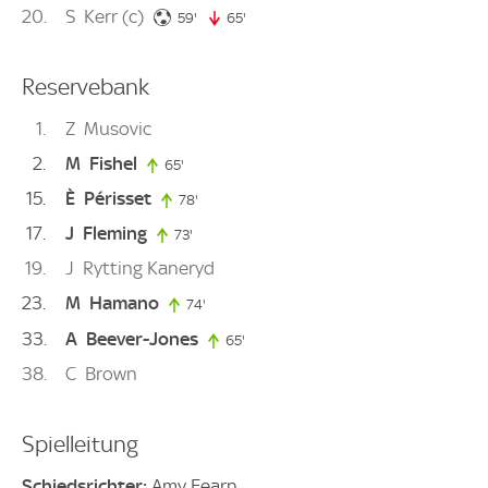
20
S
Kerr
(c)
59. minute
59'
65'
65. minute
Reservebank
1
Z
Musovic
2
M
Fishel
65'
65. minute
15
È
Périsset
78'
78. minute
17
J
Fleming
73'
73. minute
19
J
Rytting Kaneryd
23
M
Hamano
74'
74. minute
33
A
Beever-Jones
65'
65. minute
38
C
Brown
Spielleitung
Schiedsrichter:
Amy Fearn