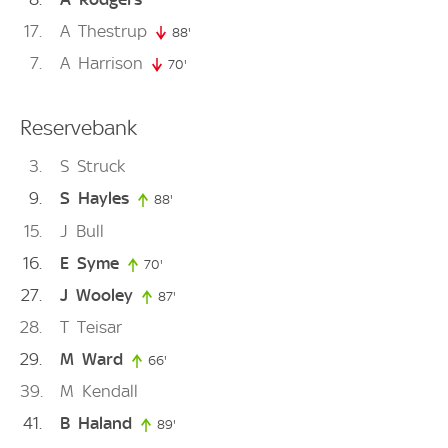
17
A
Thestrup
88'
88. minute
7
A
Harrison
70'
70. minute
Reservebank
3
S
Struck
9
S
Hayles
88'
88. minute
15
J
Bull
16
E
Syme
70'
70. minute
27
J
Wooley
87'
87. minute
28
T
Teisar
29
M
Ward
66'
66. minute
39
M
Kendall
41
B
Haland
89'
89. minute