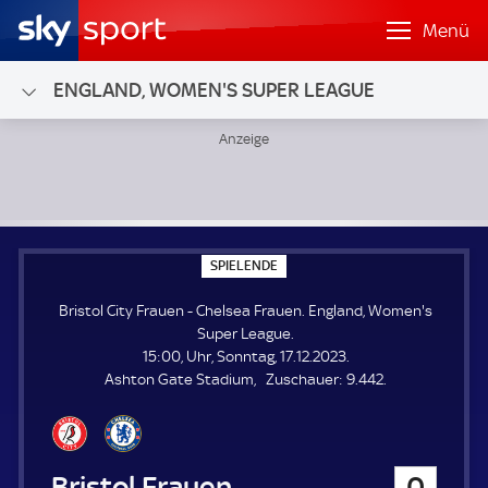
Menü
ENGLAND, WOMEN'S SUPER LEAGUE
Bristol City Frauen - Chelsea Frauen; England, Women's S
S
SPIELENDE
P
I
Bristol City Frauen - Chelsea Frauen. England, Women's
E
L
Super League.
E
15:00, Uhr, Sonntag, 17.12.2023.
N
D
Z
Ashton Gate Stadium
Zuschauer:
9.442.
E
u
s
c
h
Bristol City Frauen
0