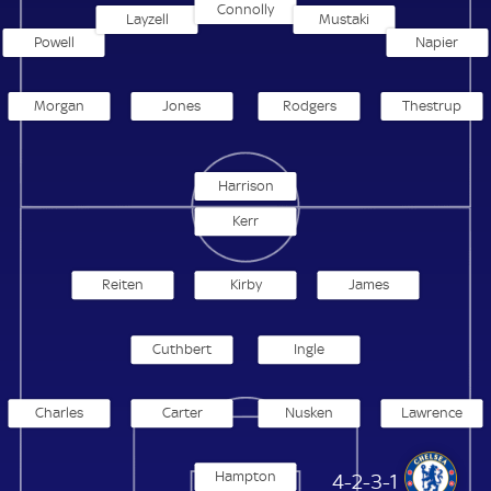
Connolly
Layzell
Mustaki
Powell
Napier
Morgan
Jones
Rodgers
Thestrup
Harrison
Kerr
Reiten
Kirby
James
Cuthbert
Ingle
Charles
Carter
Nusken
Lawrence
Hampton
Chelsea Frauen
4-2-3-1