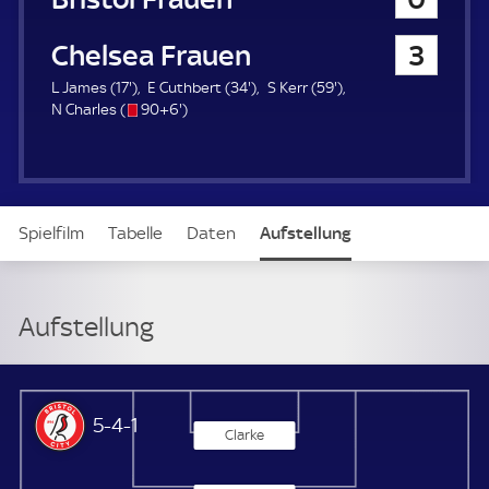
a
u
Chelsea Frauen
3
e
r
1
3
5
L James (
17'
)
E Cuthbert (
34'
)
S Kerr (
59'
)
7
s
9
4
9
N Charles (
90+6'
)
.
/
6
.
.
m
o
.
m
m
i
m
i
i
n
i
n
n
u
n
u
u
Spielfilm
Tabelle
Daten
Aufstellung
t
u
t
t
e
t
e
e
e
Aufstellung
Bristol City Frauen
5-4-1
Clarke