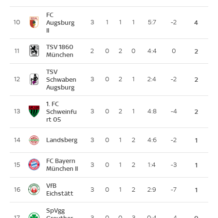
FC
10
Augsburg
3
1
1
1
5:7
-2
4
II
TSV 1860
11
2
0
2
0
4:4
0
2
München
TSV
12
Schwaben
3
0
2
1
2:4
-2
2
Augsburg
1. FC
13
Schweinfu
3
0
2
1
4:8
-4
2
rt 05
Landsberg
14
3
0
1
2
4:6
-2
1
FC Bayern
15
3
0
1
2
1:4
-3
1
München II
VfB
16
3
0
1
2
2:9
-7
1
Eichstätt
SpVgg
17
Greuther
3
0
0
3
0:4
-4
0