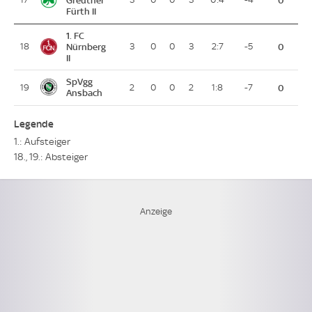
Fürth II
1. FC
18
Nürnberg
3
0
0
3
2:7
-5
0
II
SpVgg
19
2
0
0
2
1:8
-7
0
Ansbach
Legende
1.: Aufsteiger
18., 19.: Absteiger