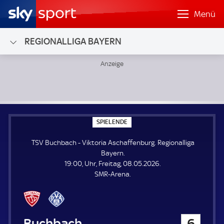
Menü
REGIONALLIGA BAYERN
TSV Buchbach - Viktoria Aschaffenburg; Regionalliga Baye
S
SPIELENDE
P
I
TSV Buchbach - Viktoria Aschaffenburg. Regionalliga
E
L
Bayern.
E
19:00, Uhr, Freitag, 08.05.2026.
N
D
SMR-Arena.
E
TSV Buchbach
6