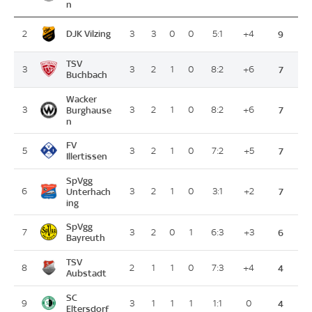
n
DJK Vilzing
2
3
3
0
0
5:1
+4
9
TSV
3
3
2
1
0
8:2
+6
7
Buchbach
Wacker
3
Burghause
3
2
1
0
8:2
+6
7
n
FV
5
3
2
1
0
7:2
+5
7
Illertissen
SpVgg
6
Unterhach
3
2
1
0
3:1
+2
7
ing
SpVgg
7
3
2
0
1
6:3
+3
6
Bayreuth
TSV
8
2
1
1
0
7:3
+4
4
Aubstadt
SC
9
3
1
1
1
1:1
0
4
Eltersdorf