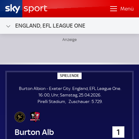
Menü
ENGLAND, EFL LEAGUE ONE
Burton Albion - Exeter City; England, EFL League One
S
SPIELENDE
P
I
Burton Albion - Exeter City. England, EFL League One.
E
L
16:00, Uhr, Samstag, 25.04.2026.
E
Z
Pirelli Stadium
Zuschauer:
5.729.
N
D
u
E
s
c
h
Burton Albion
1
a