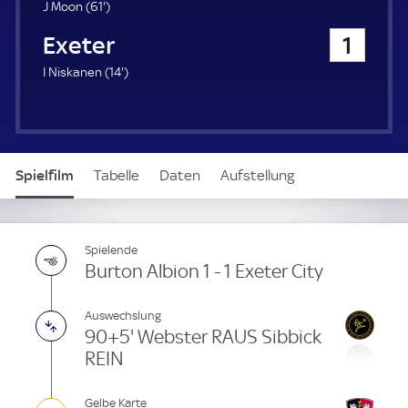
u
6
J Moon (
61'
)
e
1
Exeter City
1
r
.
m
1
I Niskanen (
14'
)
i
4
n
.
u
m
t
i
e
n
Spielfilm
Tabelle
Daten
Aufstellung
u
t
e
Spielende
Burton Albion 1 - 1 Exeter City
Auswechslung
90+5' Webster RAUS Sibbick
REIN
Gelbe Karte