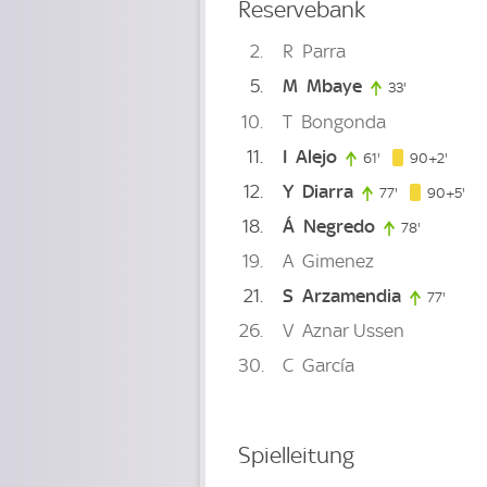
Reservebank
2
R
Parra
5
M
Mbaye
33'
33. minute
10
T
Bongonda
11
I
Alejo
92. m
61'
61. minute
90+2'
12
Y
Diarra
95.
77'
77. minute
90+5'
18
Á
Negredo
78'
78. minut
19
A
Gimenez
21
S
Arzamendia
77'
77. mi
26
V
Aznar Ussen
30
C
García
Spielleitung