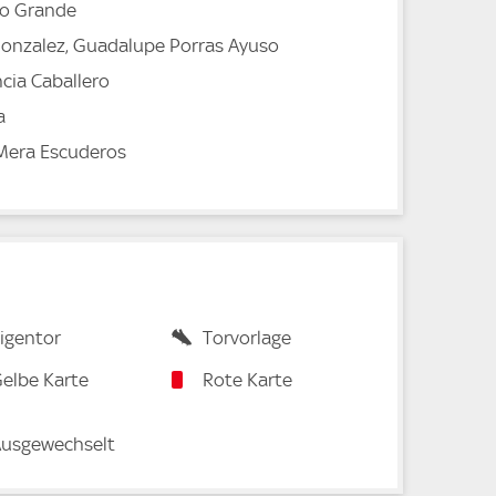
ro Grande
Gonzalez, Guadalupe Porras Ayuso
ncia Caballero
a
 Mera Escuderos
igentor
Torvorlage
elbe Karte
Rote Karte
usgewechselt