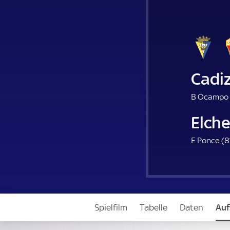
Cadi
B Ocampo 
Elch
E Ponce (
8
Spielfilm
Tabelle
Daten
Auf