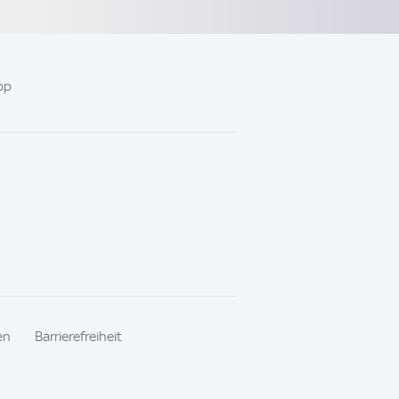
pp
en
Barrierefreiheit