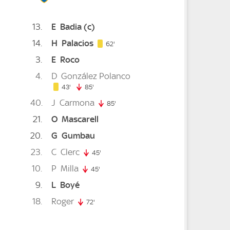
13
E
Badia
(c)
14
H
Palacios
62. minute
62'
3
E
Roco
4
D
González Polanco
3. minute
43. minute
43'
85'
85. minute
40
J
Carmona
85'
85. minute
21
O
Mascarell
20
G
Gumbau
23
C
Clerc
45'
45. minute
10
P
Milla
minute
45'
45. minute
9
L
Boyé
minute
18
Roger
72'
72. minute