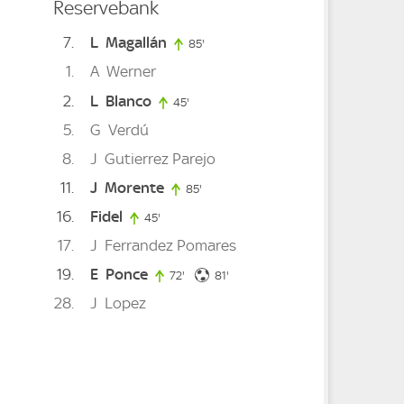
Reservebank
7
L
Magallán
85'
85. minute
1
A
Werner
2
L
Blanco
45'
45. minute
5
G
Verdú
inute
8
J
Gutierrez Parejo
 minute
11
J
Morente
e
85'
85. minute
16
Fidel
45'
45. minute
17
J
Ferrandez Pomares
nute
19
E
Ponce
81. minute
72'
72. minute
81'
28
J
Lopez