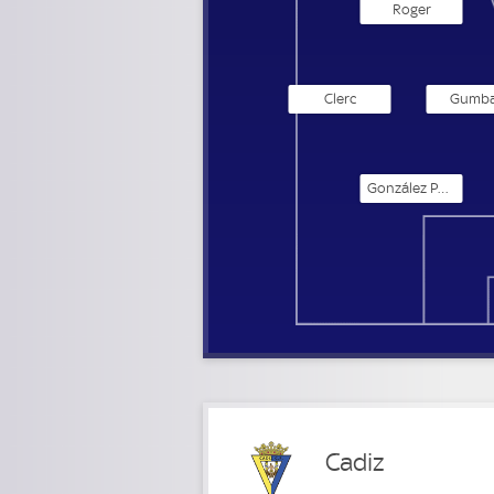
Roger
Clerc
Gumb
González Polanco
Cadiz