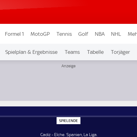
Formel 1
MotoGP
Tennis
Golf
NBA
NHL
Meh
Spielplan & Ergebnisse
Teams
Tabelle
Torjäger
S
SPIELENDE
P
I
E
Cadiz - Elche. Spanien, La Liga.