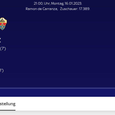
L
21:00, Uhr, Montag, 16.01.2023.
E
Z
Ramon de Carranza
Zuschauer:
17.389.
N
D
u
E
s
c
h
a
z
u
e
7
(
7'
)
r
.
e
m
i
8
1'
)
n
1
u
.
t
m
e
i
n
stellung
u
t