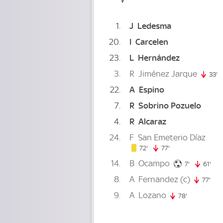
1
J
Ledesma
20
I
Carcelen
23
L
Hernández
3
R
Jiménez Jarque
33'
3
22
A
Espino
7
R
Sobrino Pozuelo
4
R
Alcaraz
24
F
San Emeterio Díaz
72. minute
72'
77'
77. minute
14
B
Ocampo
7. minute
7'
61'
61. 
8
A
Fernandez
(c)
77'
77. 
9
A
Lozano
78'
78. minute