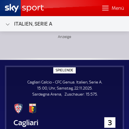
Menü
ITALIEN, SERIE A
Cagliari Calcio - CFC Genua; Italien, Serie A
S
SPIELENDE
P
I
Cagliari Calcio - CFC Genua. Italien, Serie A.
E
L
15:00, Uhr, Samstag, 22.11.2025.
E
Z
Sardegna Arena
Zuschauer:
15.575.
N
D
u
E
s
c
h
Cagliari Calcio
3
a