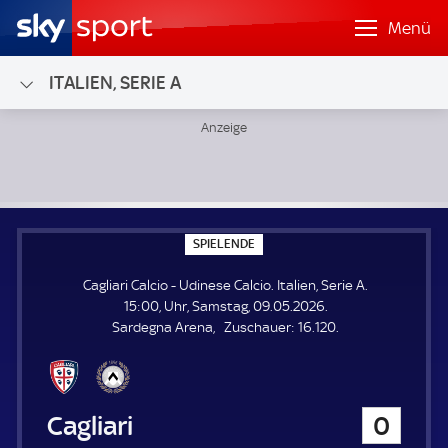
Menü
ITALIEN, SERIE A
Cagliari Calcio - Udinese Calcio; Italien, Serie A
S
SPIELENDE
P
I
Cagliari Calcio - Udinese Calcio. Italien, Serie A.
E
L
15:00, Uhr, Samstag, 09.05.2026.
E
Z
Sardegna Arena
Zuschauer:
16.120.
N
D
u
E
s
c
h
Cagliari Calcio
0
a