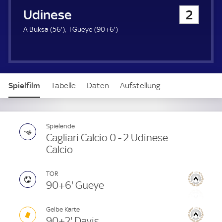
u
Udinese Calcio
2
e
r
5
9
A Buksa (
56'
)
I Gueye (
90+6'
)
6
6
.
.
m
m
i
i
n
n
Spielfilm
Tabelle
Daten
Aufstellung
u
u
t
t
e
e
Spielende
Cagliari Calcio 0 - 2 Udinese
Calcio
TOR
90+6' Gueye
Gelbe Karte
90+2' Davis