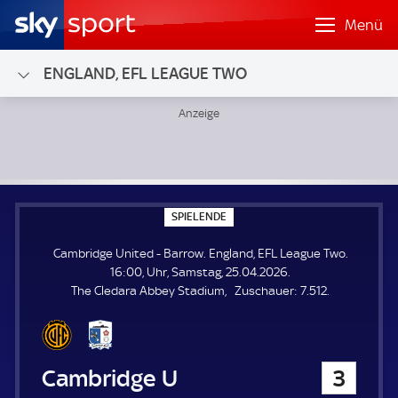
Menü
ENGLAND, EFL LEAGUE TWO
Cambridge United - Barrow; England, EFL League Two
S
SPIELENDE
P
I
Cambridge United - Barrow. England, EFL League Two.
E
L
16:00, Uhr, Samstag, 25.04.2026.
E
Z
The Cledara Abbey Stadium
Zuschauer:
7.512.
N
D
u
E
s
c
h
Cambridge United
3
a