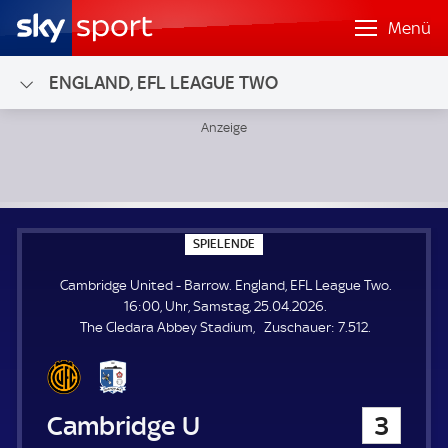
Menü
ENGLAND, EFL LEAGUE TWO
Cambridge United - Barrow; England, EFL League Two
S
SPIELENDE
P
I
Cambridge United - Barrow. England, EFL League Two.
E
L
16:00, Uhr, Samstag, 25.04.2026.
E
Z
The Cledara Abbey Stadium
Zuschauer:
7.512.
N
D
u
E
s
c
h
Cambridge United
3
a