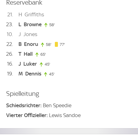
Reservebank
21
H
Griffiths
23
L
Browne
58'
58. minute
10
J
Jones
22
B
Enoru
77. minute
58'
58. minute
77'
26
T
Hall
65'
65. minute
16
J
Luker
45'
45. minute
19
M
Dennis
45'
45. minute
Spielleitung
Schiedsrichter:
Ben Speedie
Vierter Offizieller:
Lewis Sandoe