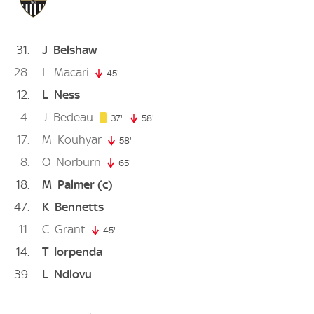
31
J
Belshaw
28
L
Macari
45'
45. minute
12
L
Ness
4
J
Bedeau
37. minute
37'
58'
58. minute
17
M
Kouhyar
58'
58. minute
8
O
Norburn
65'
65. minute
18
M
Palmer
(c)
47
K
Bennetts
11
C
Grant
45'
45. minute
14
T
Iorpenda
39
L
Ndlovu