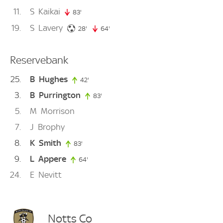
11
S
Kaikai
83'
83. minute
19
S
Lavery
28. minute
28'
64'
64. minute
Reservebank
25
B
Hughes
42'
42. minute
3
B
Purrington
83'
83. minute
5
M
Morrison
7
J
Brophy
8
K
Smith
83'
83. minute
9
L
Appere
64'
64. minute
24
E
Nevitt
Notts Co