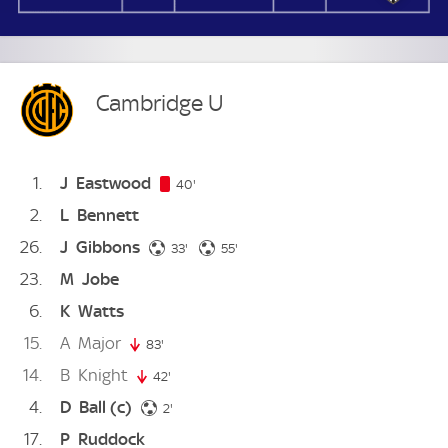
Cambridge U
1
J
Eastwood
40. minute
40'
2
L
Bennett
26
J
Gibbons
33. minute
55. minute
33'
55'
23
M
Jobe
6
K
Watts
15
A
Major
83'
83. minute
14
B
Knight
42'
42. minute
4
D
Ball
(c)
2. minute
2'
17
P
Ruddock