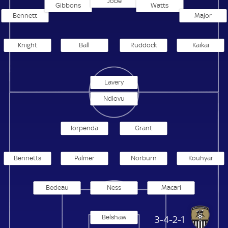
Jobe
Gibbons
Watts
Bennett
Major
Knight
Ball
Ruddock
Kaikai
Lavery
Ndlovu
Iorpenda
Grant
Bennetts
Palmer
Norburn
Kouhyar
Bedeau
Ness
Macari
Belshaw
Notts County
3-4-2-1