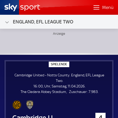
Menü
ENGLAND, EFL LEAGUE TWO
Cambridge United - Notts County; England, EFL League Tw
S
SPIELENDE
P
I
Cambridge United - Notts County. England, EFL League
E
L
Two.
E
16:00, Uhr, Samstag, 11.04.2026.
N
D
Z
The Cledara Abbey Stadium
Zuschauer:
7.983.
E
u
s
c
h
Cambridge United
4