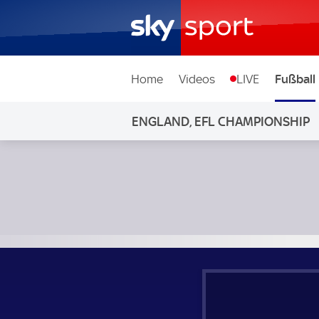
Home
Videos
LIVE
Fußball
ENGLAND, EFL CHAMPIONSHIP
Cardiff City - Preston North End; England, EFL Championsh