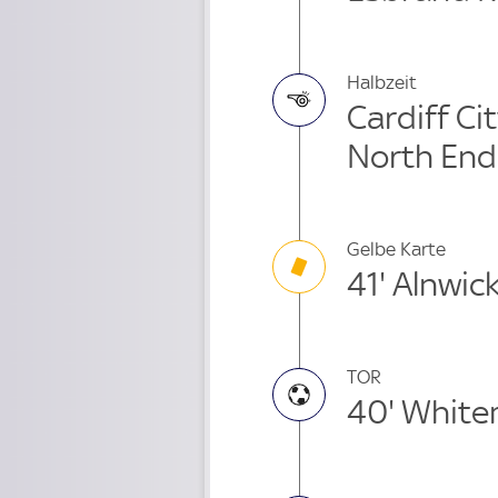
Halbzeit
Cardiff Ci
North End
Gelbe Karte
41' Alnwic
TOR
40' Whit