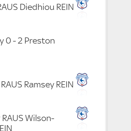
 RAUS Diedhiou REIN
ty 0 - 2 Preston
e RAUS Ramsey REIN
r RAUS Wilson-
EIN