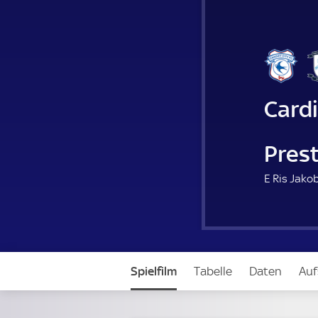
Cardi
Pres
E Ris Jako
Spielfilm
Tabelle
Daten
Auf