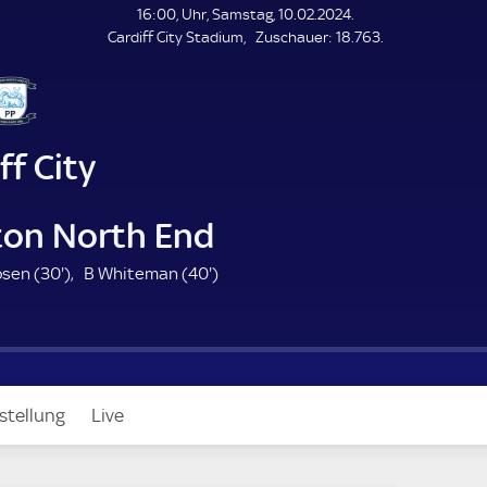
L
16:00, Uhr, Samstag, 10.02.2024.
E
Z
Cardiff City Stadium
Zuschauer:
18.763.
N
D
u
E
s
c
h
a
ff City
u
e
r
ton North End
3
4
bsen (
30'
)
B Whiteman (
40'
)
0
0
.
.
m
m
i
i
n
n
stellung
Live
u
u
t
t
e
e