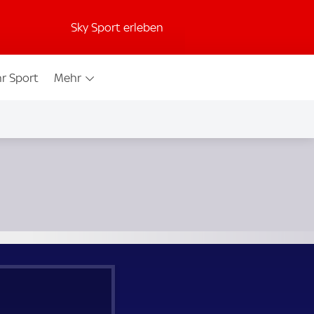
Sky Sport erleben
r Sport
Mehr