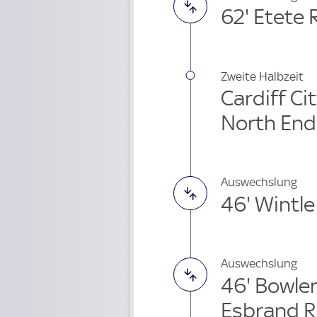
62' Etete
Zweite Halbzeit
Cardiff Ci
North End
Auswechslung
46' Wintl
Auswechslung
46' Bowle
Esbrand R