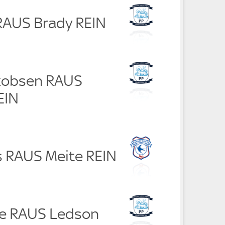
 RAUS Brady REIN
akobsen RAUS
EIN
ps RAUS Meite REIN
ne RAUS Ledson