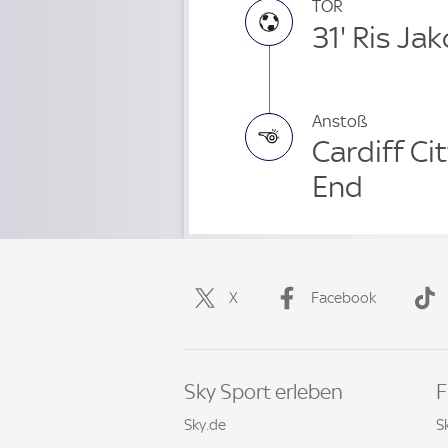
TOR
31' Ris Ja
Anstoß
Cardiff Ci
End
X
Facebook
Sky Sport erleben
F
Sky.de
S