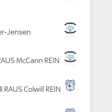
aer-Jensen
 RAUS McCann REIN
ll RAUS Colwill REIN