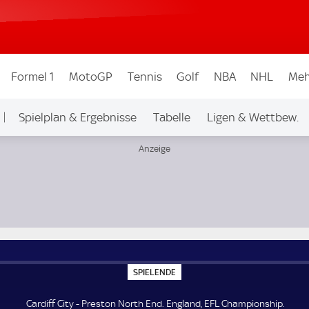
Formel 1
MotoGP
Tennis
Golf
NBA
NHL
Meh
Spielplan & Ergebnisse
Tabelle
Ligen & Wettbew.
ip
S
SPIELENDE
P
I
E
Cardiff City - Preston North End. England, EFL Championship.