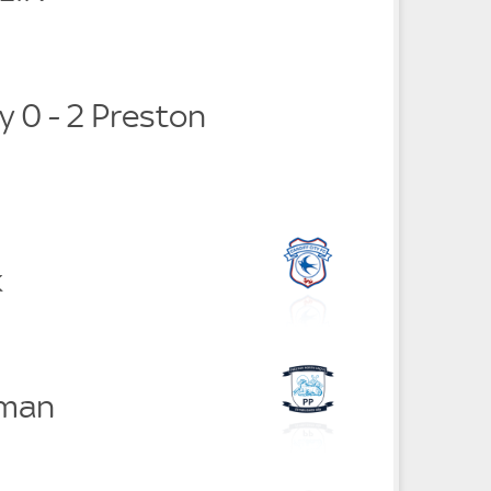
ty 0 - 2 Preston
k
eman