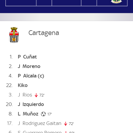
Cartagena
1
P
Cuñat
2
J
Moreno
4
P
Alcala
(c)
22
Kiko
3
J
Rios
72'
72. minute
20
J
Izquierdo
8
L
Muñoz
17. minute
17'
17
J
Rodriguez Gaitan
72'
72. minute
6
S
Guerrero Romero