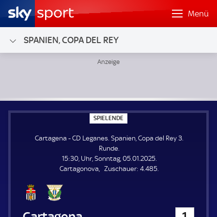
Menü
SPANIEN, COPA DEL REY
Cartagena - CD Leganes; Spanien, Copa del Rey 3. Runde
S
SPIELENDE
P
I
Cartagena - CD Leganes. Spanien, Copa del Rey 3.
E
L
Runde.
E
15:30, Uhr, Sonntag, 05.01.2025.
N
D
Z
Cartagonova
Zuschauer:
4.485.
E
u
s
c
h
Cartagena
1