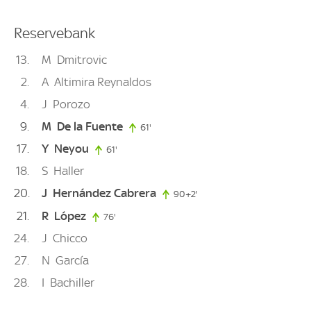
Reservebank
13
M
Dmitrovic
2
A
Altimira Reynaldos
4
J
Porozo
9
M
De la Fuente
61'
61. minute
17
Y
Neyou
61'
61. minute
18
S
Haller
20
J
Hernández Cabrera
90+2'
92. minute
21
R
López
76'
76. minute
24
J
Chicco
27
N
García
28
I
Bachiller