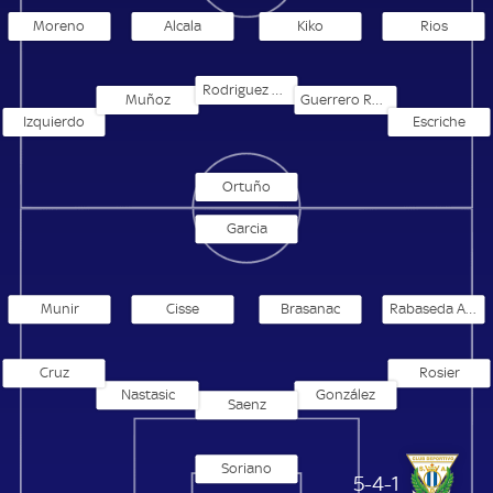
Moreno
Alcala
Kiko
Rios
Rodriguez Gaitan
Muñoz
Guerrero Romero
Izquierdo
Escriche
Ortuño
Garcia
Munir
Cisse
Brasanac
Rabaseda Antolin
Cruz
Rosier
Nastasic
González
Saenz
Soriano
CD Leganes
5-4-1