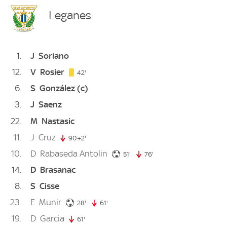
Leganes
1
J
Soriano
12
V
Rosier
42. minute
42'
6
S
González
(c)
3
J
Saenz
22
M
Nastasic
11
J
Cruz
90+2'
92. minute
10
D
Rabaseda Antolin
51. minute
51'
76'
76. minute
14
D
Brasanac
8
S
Cisse
23
E
Munir
28. minute
28'
61'
61. minute
19
D
Garcia
61'
61. minute