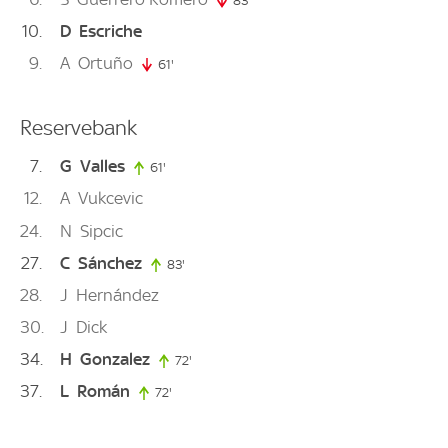
83'
83. minute
10
D
Escriche
9
A
Ortuño
61'
61. minute
Reservebank
7
G
Valles
61'
61. minute
12
A
Vukcevic
24
N
Sipcic
27
C
Sánchez
83'
83. minute
28
J
Hernández
30
J
Dick
34
H
Gonzalez
72'
72. minute
37
L
Román
72'
72. minute