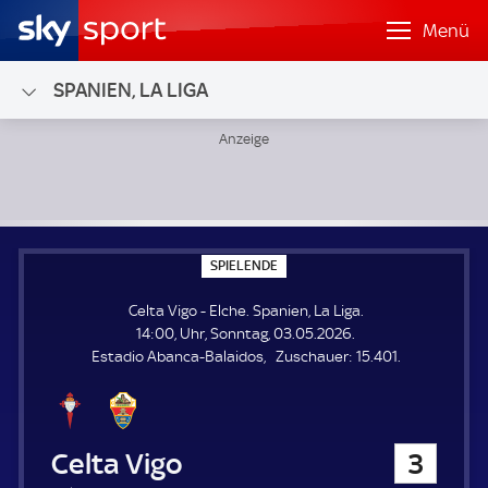
Menü
SPANIEN, LA LIGA
Celta Vigo - Elche; Spanien, La Liga
S
SPIELENDE
P
I
Celta Vigo - Elche. Spanien, La Liga.
E
L
14:00, Uhr, Sonntag, 03.05.2026.
E
Z
Estadio Abanca-Balaidos
Zuschauer:
15.401.
N
D
u
E
s
c
h
Celta Vigo
3
a