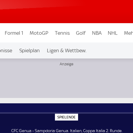
Formel 1
MotoGP
Tennis
Golf
NBA
NHL
Meh
nisse
Spielplan
Ligen & Wettbew.
de
S
SPIELENDE
P
I
E
CFC Genua - Sampdoria Genua. Italien, Coppa Italia 2. Runde.