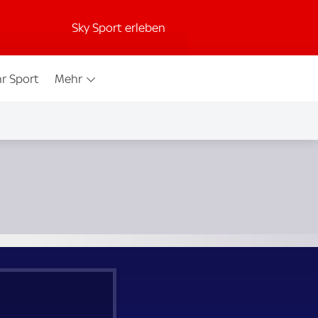
Sky Sport erleben
r Sport
Mehr