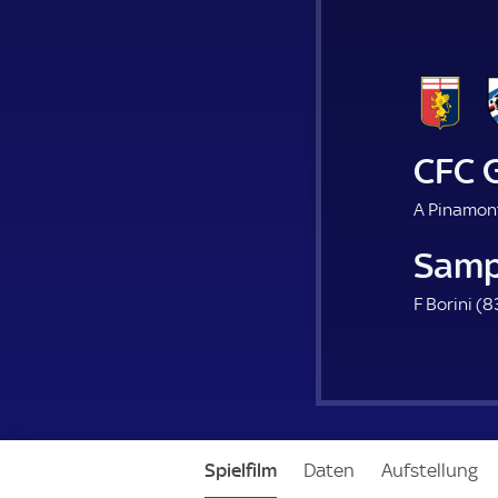
CFC 
A Pinamont
Samp
F Borini (
8
Spielfilm
Daten
Aufstellung