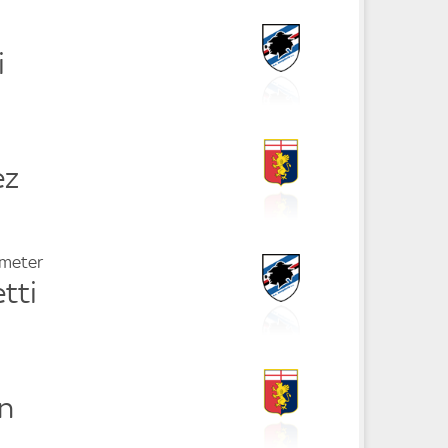
i
ez
fmeter
tti
en