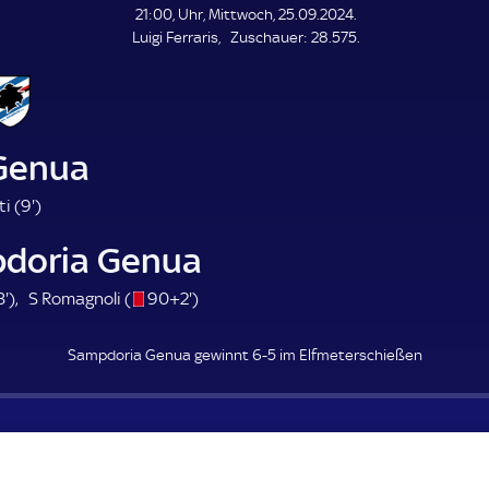
L
21:00, Uhr, Mittwoch, 25.09.2024.
E
Z
Luigi Ferraris
Zuschauer:
28.575.
N
D
u
E
s
c
h
a
Genua
u
e
9
i (
9'
)
r
.
doria Genua
m
i
8
s
9
3'
)
S Romagnoli (
90+2'
)
n
3
/
2
u
.
o
.
t
Sampdoria Genua gewinnt 6-5 im Elfmeterschießen
m
m
e
i
i
n
n
u
u
t
t