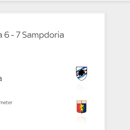
e
e
 6 - 7 Sampdoria
a
fmeter