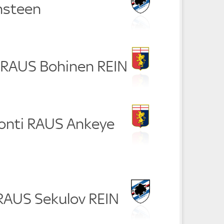
nsteen
j RAUS Bohinen REIN
onti RAUS Ankeye
 RAUS Sekulov REIN