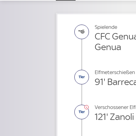
Spielende
CFC Genua
Genua
Elfmeterschießen
91' Barrec
Verschossener El
121' Zanoli