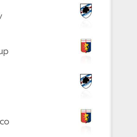
v
rup
cco