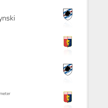
ynski
fmeter