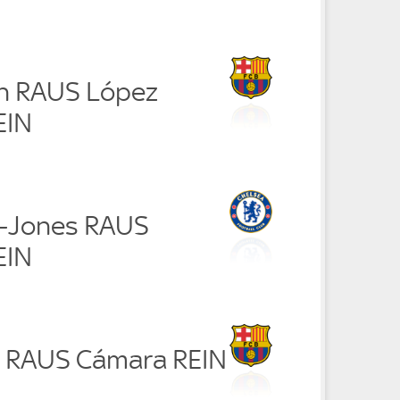
n RAUS López
EIN
r-Jones RAUS
EIN
s RAUS Cámara REIN