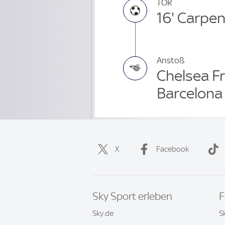
TOR
16' Carpen
Anstoß
Chelsea F
Barcelona
X
Facebook
Sky Sport erleben
F
Sky.de
S