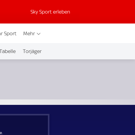
Sky Sport erleben
r Sport
Mehr
Tabelle
Torjäger
e.