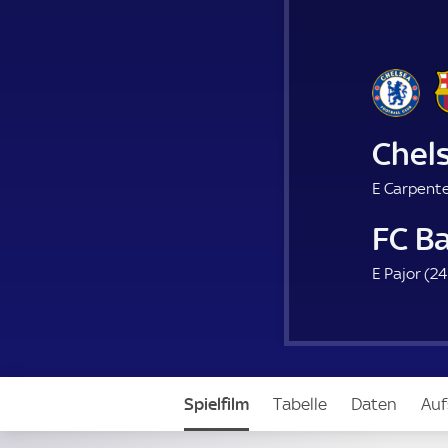
Chel
E Carpente
FC B
E Pajor (
24
Spielfilm
Tabelle
Daten
Auf