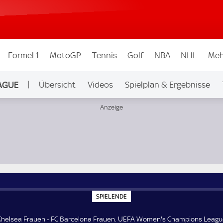
Formel 1
MotoGP
Tennis
Golf
NBA
NHL
Meh
AGUE
Übersicht
Videos
Spielplan & Ergebnisse
Ligen & Wettbew.
ampions League
S
SPIELENDE
P
I
E
Chelsea Frauen - FC Barcelona Frauen. UEFA Women's Champions Leagu