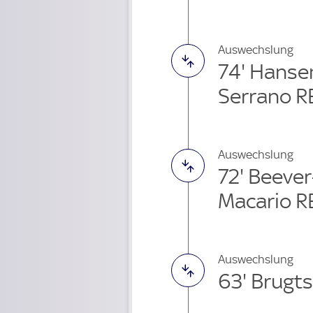
Auswechslung
74' Hanse
Serrano R
Auswechslung
72' Beeve
Macario R
Auswechslung
63' Brugt