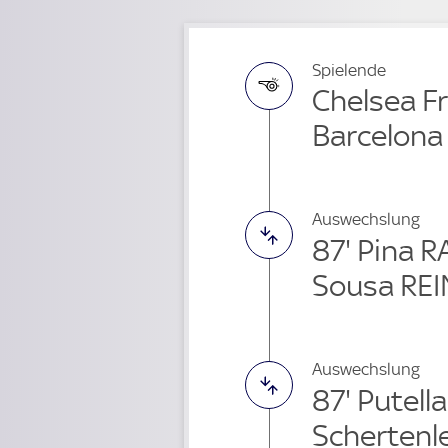
Spielende
Chelsea Fr
Barcelona
Auswechslung
87' Pina 
Sousa REI
Auswechslung
87' Putell
Schertenl