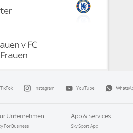
ter
rauen v FC
 Frauen
TikTok
Instagram
YouTube
WhatsA
ür Unternehmen
App & Services
ky For Business
Sky Sport App