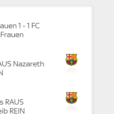
e
auen 1 - 1 FC
 Frauen
RAUS Nazareth
N
as RAUS
eib REIN