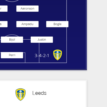
r
Aaronson
a
Ampadu
Bogle
Bijol
Justin
Leeds United
3-4-2-1
Perri
Leeds