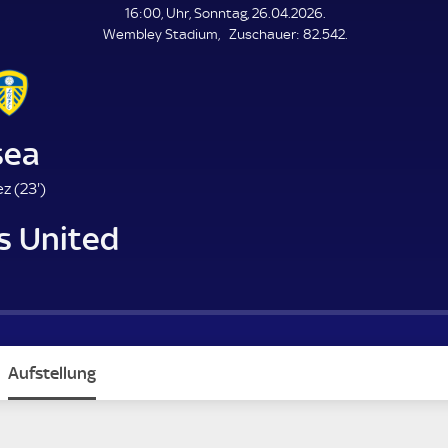
L
16:00, Uhr, Sonntag, 26.04.2026.
E
Z
Wembley Stadium
Zuschauer:
82.542.
N
D
u
E
s
c
h
a
sea
u
e
2
z (
23'
)
r
3
s United
.
m
i
n
u
t
e
Aufstellung