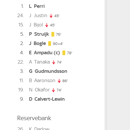
1
L
Perri
24
J
Justin
45'
45. minute
15
J
Bijol
45'
45. minute
5
P
Struijk
76. minute
76'
2
J
Bogle
94. minute
90+4'
4
E
Ampadu
(c)
78. minute
78'
22
A
Tanaka
e
74'
74. minute
3
G
Gudmundsson
11
B
Aaronson
. minute
86'
86. minute
19
N
Okafor
e
74'
74. minute
9
D
Calvert-Lewin
Reservebank
26
K
Darlow