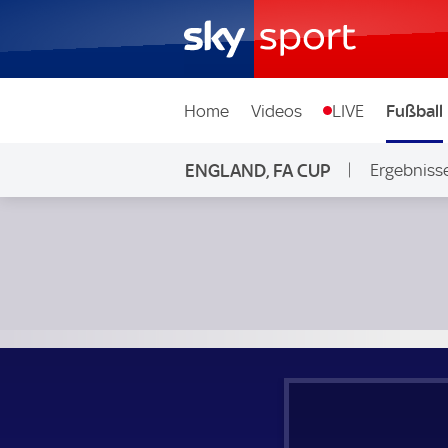
Home
Videos
LIVE
Fußball
ENGLAND, FA CUP
Ergebniss
Chelsea - Leeds United; England, FA Cup Halbfinale