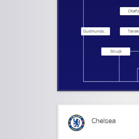
Okafo
Gudmundsson
Tanak
Struijk
Chelsea