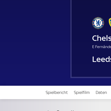
Chel
E Fernánde
Leed
Spielbericht
Spielfilm
Daten