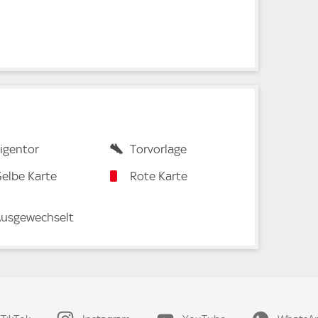
igentor
Torvorlage
elbe Karte
Rote Karte
usgewechselt