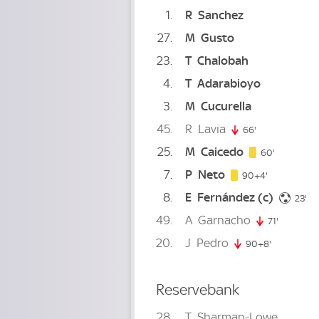
1
R
Sanchez
27
M
Gusto
23
T
Chalobah
4
T
Adarabioyo
3
M
Cucurella
45
R
Lavia
66'
66. minute
25
M
Caicedo
60. minut
60'
7
P
Neto
94. minute
90+4'
8
E
Fernández
(c)
23
23'
49
A
Garnacho
71'
71. minut
20
J
Pedro
90+8'
98. minute
Reservebank
28
T
Sharman-Lowe