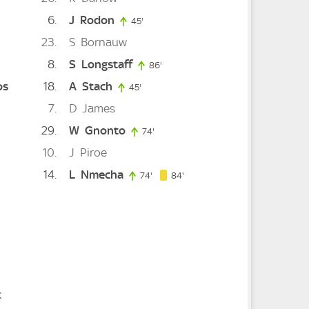
6
J
Rodon
45'
45. minute
23
S
Bornauw
8
S
Longstaff
86'
86. minute
os
18
A
Stach
45'
45. minute
7
D
James
29
W
Gnonto
74'
74. minute
inute
10
J
Piroe
14
L
Nmecha
84. minute
74'
74. minute
84'
k