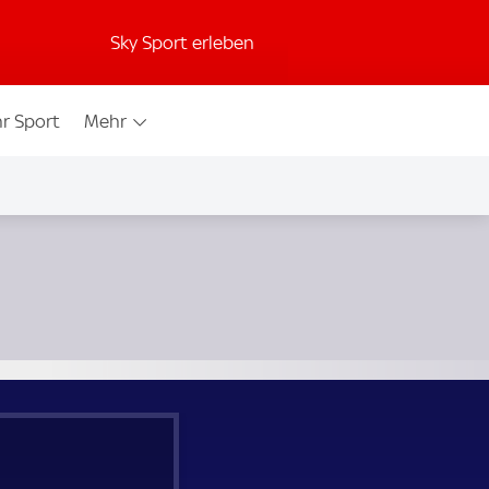
Sky Sport erleben
r Sport
Mehr