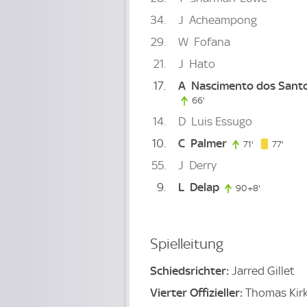
34
J
Acheampong
29
W
Fofana
21
J
Hato
17
A
Nascimento dos Sant
66'
66. minute
14
D
Luis Essugo
10
C
Palmer
77. m
71'
71. minute
77'
55
J
Derry
9
L
Delap
90+8'
98. minute
Spielleitung
Schiedsrichter:
Jarred Gillet
Vierter Offizieller:
Thomas Kir