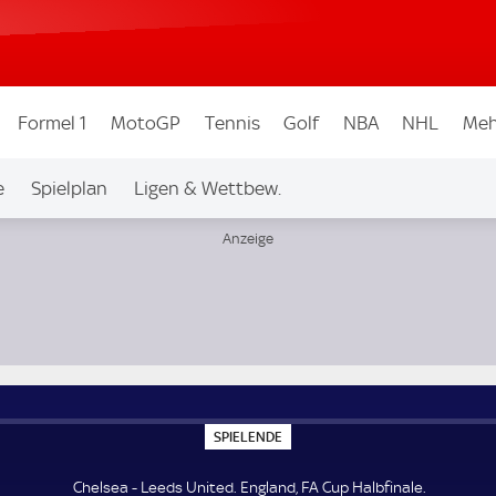
Formel 1
MotoGP
Tennis
Golf
NBA
NHL
Meh
e
Spielplan
Ligen & Wettbew.
S
SPIELENDE
P
I
E
Chelsea - Leeds United. England, FA Cup Halbfinale.