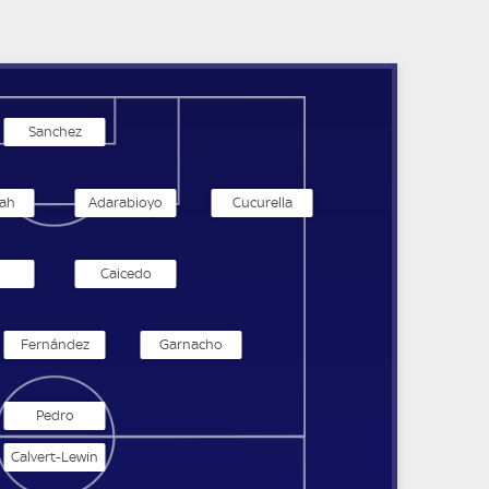
Sanchez
ah
Adarabioyo
Cucurella
Caicedo
Fernández
Garnacho
Pedro
Calvert-Lewin