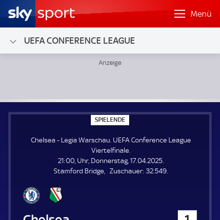
Menü
UEFA CONFERENCE LEAGUE
Chelsea - Legia Warschau; UEFA Conference League Viertel
S
SPIELENDE
P
I
Chelsea - Legia Warschau. UEFA Conference League
E
L
Viertelfinale.
E
21:00, Uhr, Donnerstag, 17.04.2025.
N
D
Z
Stamford Bridge
Zuschauer:
32.549.
E
u
s
c
h
Chelsea
1