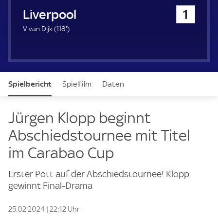
u
Liverpool
1
e
r
1
V van Dijk (
118'
)
1
8
.
m
i
Spielbericht
Spielfilm
Daten
n
u
t
Aufstellung
Jürgen Klopp beginnt
e
Abschiedstournee mit Titel
im Carabao Cup
Erster Pott auf der Abschiedstournee! Klopp
gewinnt Final-Drama
25.02.2024 | 22:12 Uhr