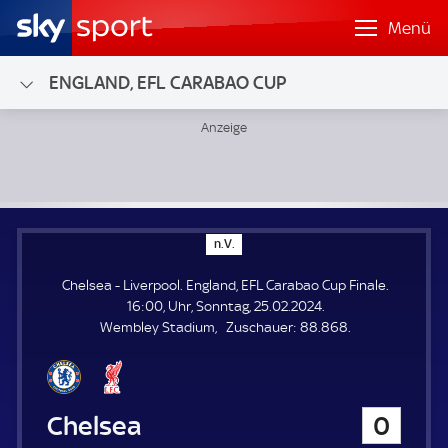
Menü
ENGLAND, EFL CARABAO CUP
Chelsea - Liverpool; England, EFL Carabao Cup Finale
n
n.V.
.
V
Chelsea - Liverpool. England, EFL Carabao Cup Finale.
.
16:00, Uhr, Sonntag, 25.02.2024.
Z
Wembley Stadium
Zuschauer:
88.868.
u
s
c
h
Chelsea
0
a