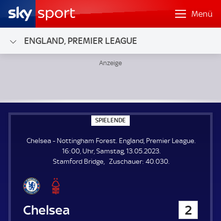
Menü
ENGLAND, PREMIER LEAGUE
Chelsea - Nottingham Forest; England, Premier League
S
SPIELENDE
P
I
Chelsea - Nottingham Forest. England, Premier League.
E
L
16:00, Uhr, Samstag, 13.05.2023.
E
Z
Stamford Bridge
Zuschauer:
40.030.
N
D
u
E
s
c
h
Chelsea
2
a