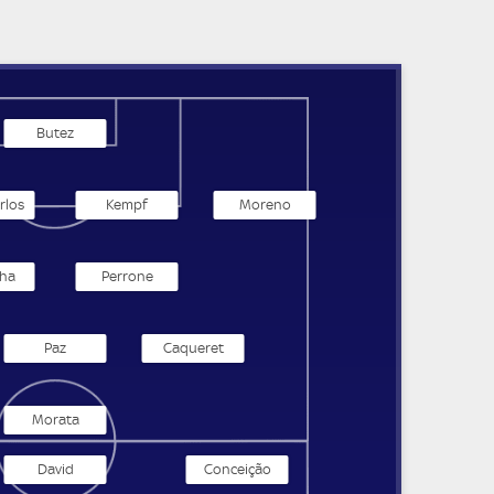
Butez
rlos
Kempf
Moreno
ha
Perrone
Paz
Caqueret
Morata
David
Conceição