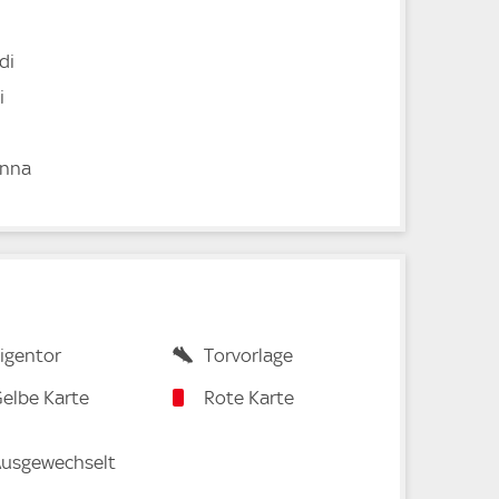
di
i
enna
igentor
Torvorlage
elbe Karte
Rote Karte
usgewechselt