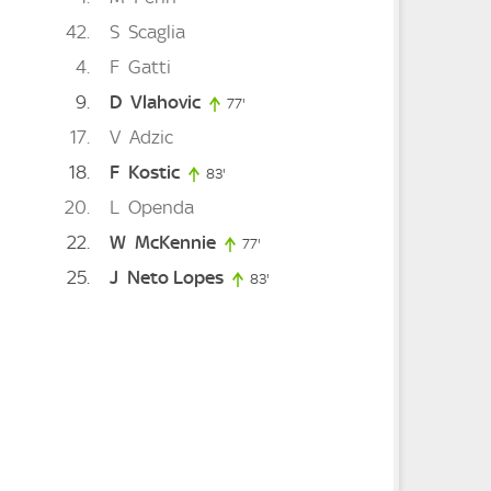
42
S
Scaglia
4
F
Gatti
9
D
Vlahovic
77'
77. minute
17
V
Adzic
e
18
F
Kostic
83'
83. minute
20
L
Openda
22
W
McKennie
77'
77. minute
25
J
Neto Lopes
83'
83. minute
'
92. minute