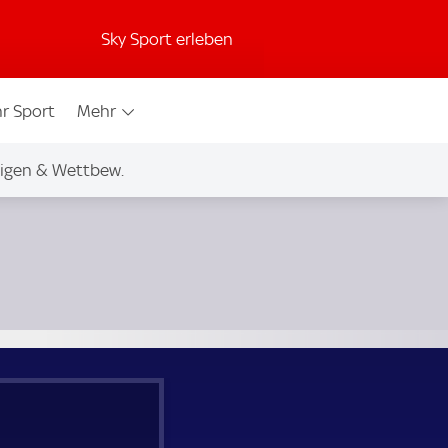
Sky Sport erleben
r Sport
Mehr
igen & Wettbew.