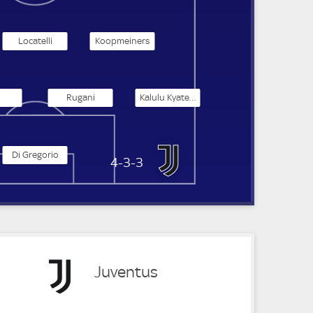
Locatelli
Koopmeiners
Rugani
Kalulu Kyatengwa
Di Gregorio
Juventus Turin
4-3-3
Juventus