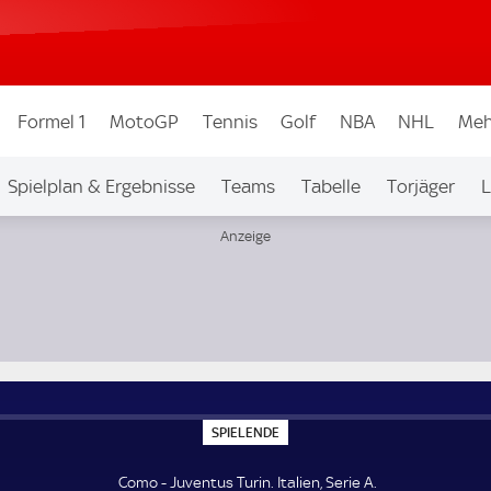
Formel 1
MotoGP
Tennis
Golf
NBA
NHL
Meh
Spielplan & Ergebnisse
Teams
Tabelle
Torjäger
L
S
SPIELENDE
P
I
E
Como - Juventus Turin. Italien, Serie A.