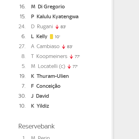
16
M
Di Gregorio
15
P
Kalulu Kyatengwa
inute
24
D
Rugani
te
5. minute
83'
83. minute
6
L
Kelly
10. minute
10'
27
A
Cambiaso
minute
83'
83. minute
8
T
Koopmeiners
77'
77. minute
5
M
Locatelli
(c)
77'
77. minute
19
K
Thuram-Ulien
7
F
Conceição
30
J
David
te
10
K
Yildiz
e
Reservebank
1
M
Perin