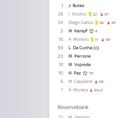
1
J
Butez
28
I
Smolcic
22. minute
22'
87'
87. m
34
Diego Carlos
34. minu
34'
45'
4
2
M
Kempf
4. minute
4'
18
A
Moreno
11. minute
11'
68'
68. 
33
L
Da Cunha
(c)
23
M
Perrone
31
M
Vojvoda
10
N
Paz
79. minute
79'
6
M
Caqueret
68'
68. minu
7
Á
Morata
90+2'
92. minut
Reservebank
22
M
Vigorito