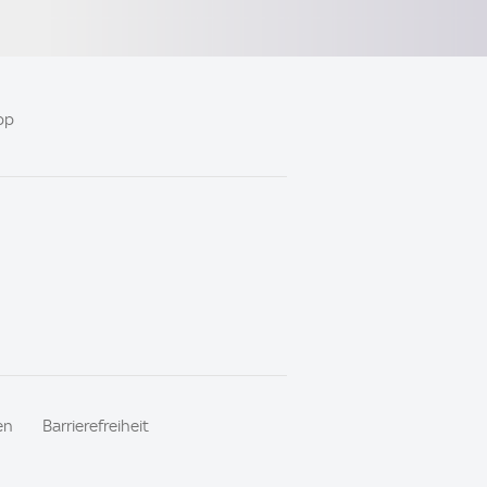
pp
en
Barrierefreiheit