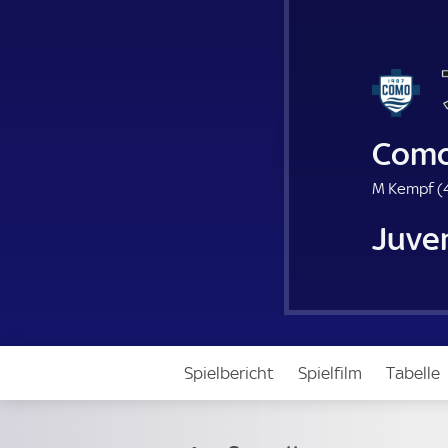
Com
M Kempf (
Juve
Spielbericht
Spielfilm
Tabelle