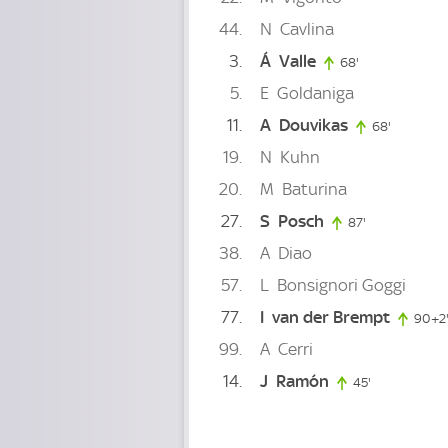
44
N
Cavlina
3
Á
Valle
68'
68. minute
5
E
Goldaniga
11
A
Douvikas
68'
68. minut
19
N
Kuhn
20
M
Baturina
27
S
Posch
87'
87. minute
38
A
Diao
57
L
Bonsignori Goggi
77
I
van der Brempt
90+2
99
A
Cerri
14
J
Ramón
45'
45. minute