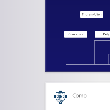
Thuram-Ulien
Cambiaso
Kelly
Como