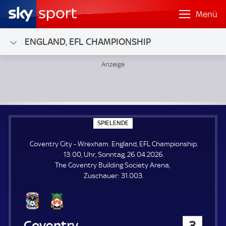
Menü
ENGLAND, EFL CHAMPIONSHIP
Coventry City - Wrexham; England, EFL Championship
S
SPIELENDE
P
I
Coventry City - Wrexham. England, EFL Championship.
E
L
13:00, Uhr, Sonntag, 26.04.2026.
E
The Coventry Building Society Arena
N
D
Z
Zuschauer:
31.003.
E
u
s
c
h
Coventry City
3