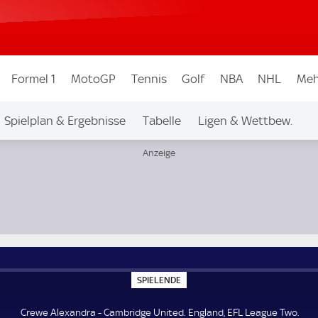
Formel 1
MotoGP
Tennis
Golf
NBA
NHL
Meh
Spielplan & Ergebnisse
Tabelle
Ligen & Wettbew.
 Two
S
SPIELENDE
P
I
E
Crewe Alexandra - Cambridge United. England, EFL League Two.