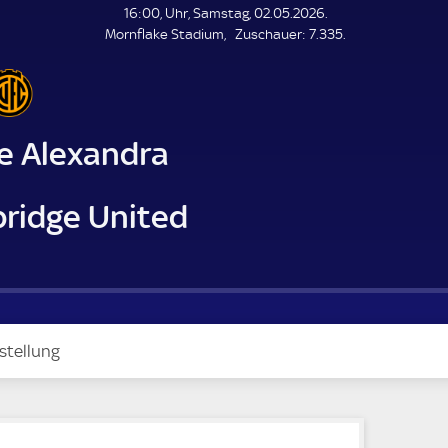
L
16:00, Uhr, Samstag, 02.05.2026.
E
Z
Mornflake Stadium
Zuschauer:
7.335.
N
D
u
E
s
c
h
a
e Alexandra
u
e
r
ridge United
stellung