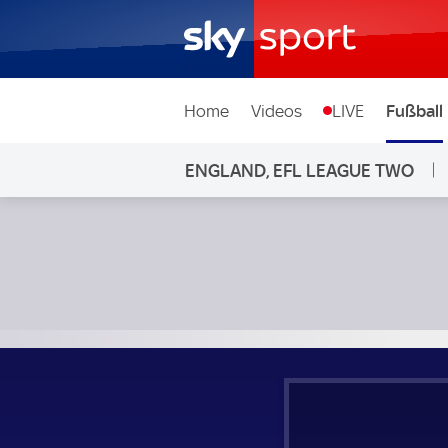
Home
Videos
LIVE
Fußball
ENGLAND, EFL LEAGUE TWO
Crewe Alexandra - Cambridge United; England, EFL League