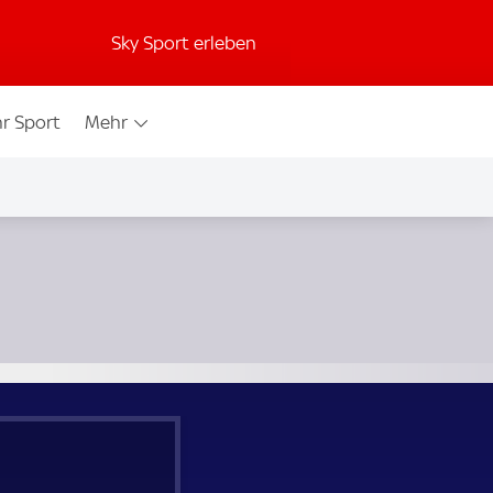
Sky Sport erleben
r Sport
Mehr