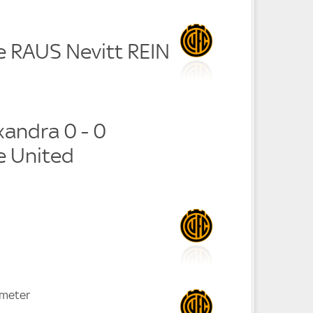
e RAUS Nevitt REIN
xandra 0 - 0
e United
fmeter