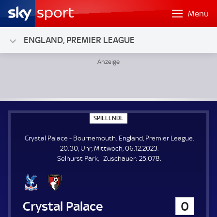
Menü
ENGLAND, PREMIER LEAGUE
Crystal Palace - Bournemouth; England, Premier League
S
SPIELENDE
P
I
Crystal Palace - Bournemouth. England, Premier League.
E
L
20:30, Uhr, Mittwoch, 06.12.2023.
E
Z
Selhurst Park
Zuschauer:
25.078.
N
D
u
E
s
c
h
Crystal Palace
0
a