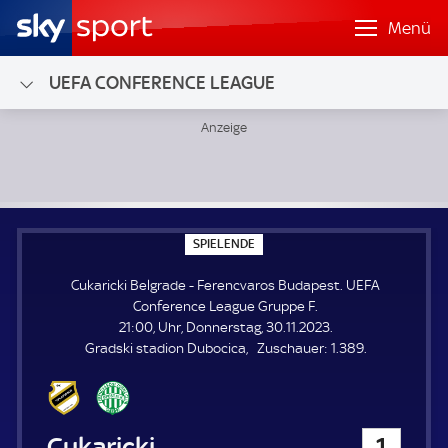
Menü
UEFA CONFERENCE LEAGUE
Cukaricki Belgrade - Ferencvaros Budapest; UEFA Confere
S
SPIELENDE
P
I
Cukaricki Belgrade - Ferencvaros Budapest. UEFA
E
L
Conference League Gruppe F.
E
21:00, Uhr, Donnerstag, 30.11.2023.
N
D
Z
Gradski stadion Dubocica
Zuschauer:
1.389.
E
u
s
c
h
Cukaricki Belgrade
1